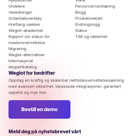
Hjelpesenter
Vilkår
Utviklere
Personvernerklæring
Veiledninger
Blogg
Ordantallsverktøy
Produktveikart
Hreflang-sjekker
Endringslogg
Weglot-akademiet
Status
Rapport om status for
Tillit og sikkerhet
maskinoversettelse
Migrering
Weglot-alternativer
Internasjonal
ekspertkatalog
Weglot for bedrifter
Oppdag en kraftig og skalerbar nettsideoversettelsesløsning
med avansert sikkerhet, tilpassede integrasjoner, garantert
oppetid og mye mer.
Bestill en demo
Meld deg på nyhetsbrevet vårt