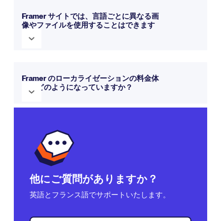
Weglot このツールは、翻訳されたFramer のページが検索エ
ンジンにインデックス登録されるように設計されています。
Framer サイトでは、言語ごとに異なる画
像やファイルを使用することはできます
専用の言語別URLを生成し、SEOメタデータを翻訳し、各言
か？
語版を関連付けるhreflangタグを追加します。
あくまでサードパーティのサービスであるため、チームは、
他の多言語環境と同様に、公開後に実際のURL、カノニカル
はい。「Weglot 」では、翻訳された各言語ごとに、画像、
タグ、およびインデックス登録状況を確認する必要がありま
PDF、動画、その他のメディアを置き換えることができま
Framer のローカライゼーションの料金体
す。
系はどのようになっていますか？
す。現在、この作業は手動によるメディア翻訳ワークフロー
となっています。つまり、ローカライズされたファイルをア
ップロードした後、Weglot のダッシュボードでそのURLを元
Framer BasicおよびProプランでは、翻訳対象のロケールが1
のメディアに紐付ける必要があります。
ロケールあたり月額20ドルで、最大20ロケールまで利用可能
です。AI翻訳では、Framer ワークスペースに付属する共有ク
レジットも使用されます。追加するロケールの数と翻訳する
コンテンツの量に基づいて、総費用を比較してください。
他にご質問がありますか？
英語とフランス語でサポートいたします。