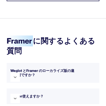
Framer
に関するよくある
質問
Weglot とFramer のローカライズ版の違
いは何ですか？
Framer ローカライゼーションは、Framer のみを使用し、対
応言語が数言語で、すべてを 内で管理したい場合に最適な選
Framer使えますか？
択肢です。一方、Weglot は、対応言語数、ページ数、または