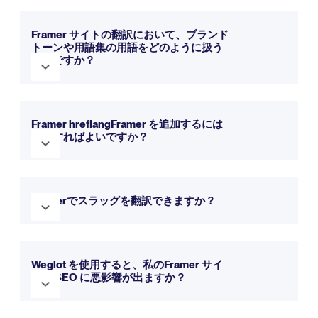
レビュー担当者の数が多く、翻訳管理の負担が大きくなる場
はい。Weglot とFramer の両方とも、新規および更新された
合、複数のWebプラットフォームをまたがって作業を行う場
コンテンツを自動的に翻訳することができます。Framer の
Framer サイトの翻訳において、ブランド
合、あるいはWeglot の料金体系が、Framer のロケールごと
トーンや用語集の用語をどのように扱う
「自動翻訳」機能は、CanvasおよびCMSのコンテンツに対
のアドオンよりもプロジェクトに適している場合に適してい
べきですか？
応しています。一方、Weglot は、Weglot との連携を通じて
ます。
コンテンツを検出し、翻訳を行います。
Framer 作業内容をキャンバス内に保持します。Weglot で
どちらの製品も、用語管理機能と文体調整機能を備えていま
は、大規模なプロジェクト向けに、フィルター、割り当て、
す。「Framer 」には用語集ルールとAIスタイル設定がありま
Framer hreflangFramer を追加するには
レビュー管理機能を備えた独立した翻訳リストが提供されま
どうすればよいですか？
す。「Weglot 」の言語モデルは、ウェブサイトの文脈、カス
す。
タム文体設定、用語集ルール、および過去の手動翻訳を活用
することができます。
Framer LocalizationとWeglot は、いずれも多言語ページ向
その違いは、用語集の有無ではなく、それらの管理機能を取
けのhreflangタグに対応しています。Framer は、自社のロ
Framerでスラッグを翻訳できますか？
り巻く、より広範な編集・レビューのワークフローにある。
ーカライゼーション製品内でこれらを管理します。Weglot
は、Weglot との連携を通じて、言語別のURLを作成し、メタ
はい。Framer では、ローカライズされたページパスとCMS
データを翻訳し、hreflangタグを追加することで、検索エン
スラグに対応しています。また、Weglot では、対象となるプ
Weglot を使用すると、私のFramer サイ
ジンが翻訳版を検出できるようにします。
トの SEO に悪影響が出ますか？
ランにおいて、翻訳されたURLスラグにも対応しています。