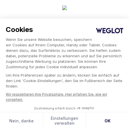
Cookies
Sie können die Übersetzungen manuell
Wenn Sie unsere Website besuchen, speichern
bearbeiten, wenn Sie Änderungen an den
wir Cookies auf Ihrem Computer, Handy oder Tablet. Cookies
automatischen Übersetzungen vornehmen
dienen dazu, das Surferlebnis zu verbessern. Sie helfen zudem
dabei, potenzielle Probleme zu erkennen und auf Sie persönlich
möchten:
zugeschnittene Werbung zu platzieren. Sie können Ihre
Zustimmung für jedes Cookie individuell anpassen.
Um Ihre Präferenzen später zu ändern, klicken Sie einfach auf
den Link 'Cookie-Einstellungen', den Sie im Fußbereich der Seite
finden.
Wir respektieren Ihre Privatsphäre. Hier erfahren Sie, wie wir
vorgehen.
Zustimmung erteilt durch
Wir erklären dir jetzt, wie du mit Weglot
Bilder
auf deiner Webseite übersetzen kannst
.
Einstellungen
Nein, danke
OK
verwalten