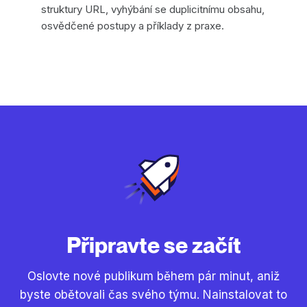
struktury URL, vyhýbání se duplicitnímu obsahu,
osvědčené postupy a příklady z praxe.
Připravte se začít
Oslovte nové publikum během pár minut, aniž
byste obětovali čas svého týmu. Nainstalovat to