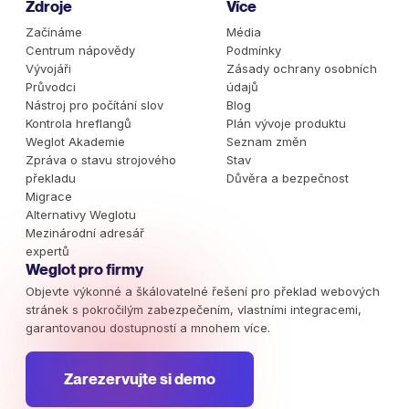
Zdroje
Více
Začínáme
Média
Centrum nápovědy
Podmínky
Vývojáři
Zásady ochrany osobních
Průvodci
údajů
Nástroj pro počítání slov
Blog
Kontrola hreflangů
Plán vývoje produktu
Weglot Akademie
Seznam změn
Zpráva o stavu strojového
Stav
překladu
Důvěra a bezpečnost
Migrace
Alternativy Weglotu
Mezinárodní adresář
expertů
Weglot pro firmy
Objevte výkonné a škálovatelné řešení pro překlad webových
stránek s pokročilým zabezpečením, vlastními integracemi,
garantovanou dostupností a mnohem více.
Zarezervujte si demo