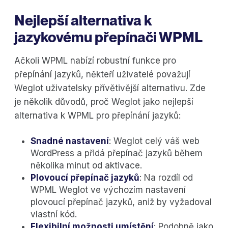
Nejlepší alternativa k
jazykovému přepínači WPML
Ačkoli WPML nabízí robustní funkce pro
přepínání jazyků, někteří uživatelé považují
Weglot uživatelsky přívětivější alternativu. Zde
je několik důvodů, proč Weglot jako nejlepší
alternativa k WPML pro přepínání jazyků:
Snadné nastavení
: Weglot celý váš web
WordPress a přidá přepínač jazyků během
několika minut od aktivace.
Plovoucí přepínač jazyků
: Na rozdíl od
WPML Weglot ve výchozím nastavení
plovoucí přepínač jazyků, aniž by vyžadoval
vlastní kód.
Flexibilní možnosti umístění
: Podobně jako