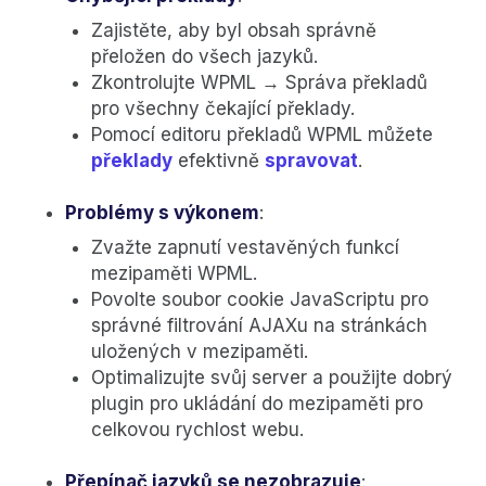
Zajistěte, aby byl obsah správně
přeložen do všech jazyků.
Zkontrolujte WPML → Správa překladů
pro všechny čekající překlady.
Pomocí editoru překladů WPML můžete
překlady
efektivně
spravovat
.
Problémy s výkonem
:
Zvažte zapnutí vestavěných funkcí
mezipaměti WPML.
Povolte soubor cookie JavaScriptu pro
správné filtrování AJAXu na stránkách
uložených v mezipaměti.
Optimalizujte svůj server a použijte dobrý
plugin pro ukládání do mezipaměti pro
celkovou rychlost webu.
Přepínač jazyků se nezobrazuje
: