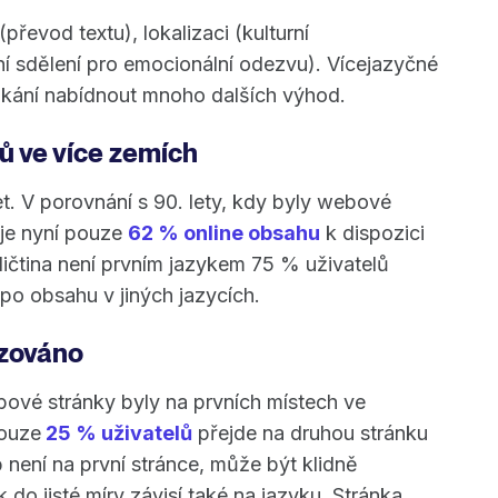
převod textu), lokalizaci (kulturní
ní sdělení pro emocionální odezvu). Vícejazyčné
ání nabídnout mnoho dalších výhod.
ů ve více zemích
et. V porovnání s 90. lety, kdy byly webové
 je nyní pouze
62 % online obsahu
k dispozici
ličtina není prvním jazykem 75 % uživatelů
 po obsahu v jiných jazycích.
izováno
bové stránky byly na prvních místech ve
pouze
25 % uživatelů
přejde na druhou stránku
není na první stránce, může být klidně
 do jisté míry závisí také na jazyku. Stránka