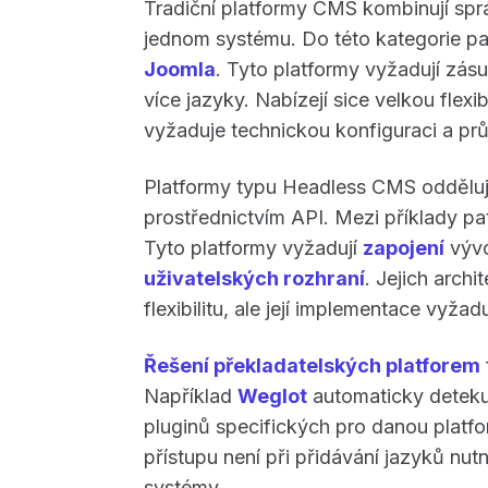
Tradiční platformy CMS kombinují sp
jednom systému. Do této kategorie pa
Joomla
. Tyto platformy vyžadují zá
více jazyky. Nabízejí sice velkou flexi
vyžaduje technickou konfiguraci a p
Platformy typu Headless CMS oddělují 
prostřednictvím API. Mezi příklady pa
Tyto platformy vyžadují
zapojení
výv
uživatelských rozhraní
. Jejich arch
flexibilitu, ale její implementace vyžad
Řešení překladatelských platforem
Například
Weglot
automaticky detekuj
pluginů specifických pro danou platf
přístupu není při přidávání jazyků nu
systémy.