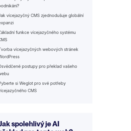
podnikání?
Jak vícejazyčný CMS zjednodušuje globální
expanzi
Základní funkce vícejazyčného systému
CMS
Tvorba vícejazyčných webových stránek
WordPress
Osvědčené postupy pro překlad vašeho
webu
Vyberte si Weglot pro své potřeby
vícejazyčného CMS
Jak spolehlivý je AI