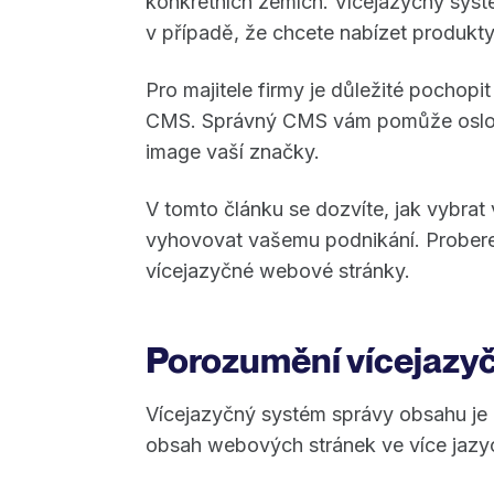
konkrétních zemích. Vícejazyčný sys
v případě, že chcete nabízet produkty
Pro majitele firmy je důležité pochop
CMS. Správný CMS vám pomůže oslovit
image vaší značky.
V tomto článku se dozvíte, jak vybra
vyhovovat vašemu podnikání. Probere
vícejazyčné webové stránky.
Porozumění vícejaz
Vícejazyčný systém správy obsahu je p
obsah webových stránek ve více jazyc