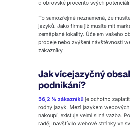
o obrovské procento svých potenciáln
To samozřejmě neznamená, že musíte 
jazyků. Jako firma již musíte mít mar
zeměpisné lokality. Účelem vašeho o
prodeje nebo zvýšení návštěvnosti w
zákazníky.
Jak vícejazyčný obs
podnikání?
56,2 % zákazníků
je ochotno zaplatit
rodný jazyk. Mezi jazykem webových 
nakoupí, existuje velmi silná vazba. Po
raději navštívilo webové stránky ve 