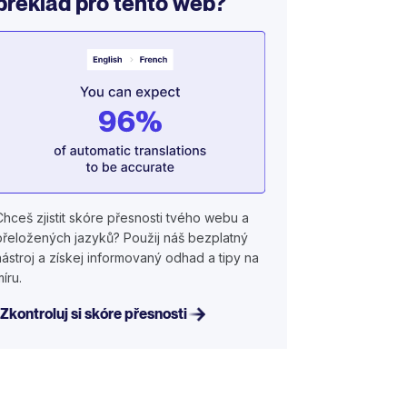
překlad pro tento web?
Chceš zjistit skóre přesnosti tvého webu a
přeložených jazyků? Použij náš bezplatný
nástroj a získej informovaný odhad a tipy na
míru.
Zkontroluj si skóre přesnosti