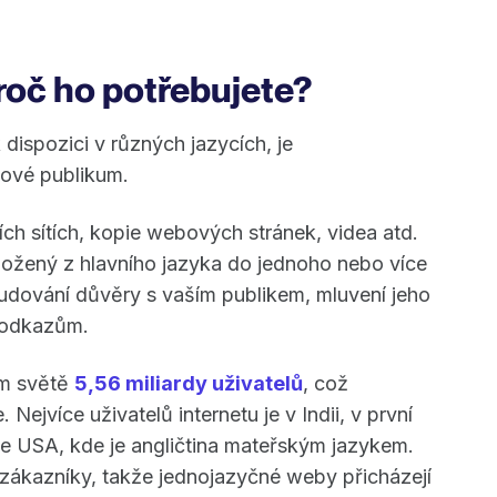
roč ho potřebujete?
 dispozici v různých jazycích, je
lové publikum.
ích sítích, kopie webových stránek, videa atd.
ložený z hlavního jazyka do jednoho nebo více
budování důvěry s vaším publikem, mluvení jeho
 odkazům.
ém světě
5,56 miliardy uživatelů
, což
ejvíce uživatelů internetu je v Indii, v první
ze USA, kde je angličtina mateřským jazykem.
zákazníky, takže jednojazyčné weby přicházejí