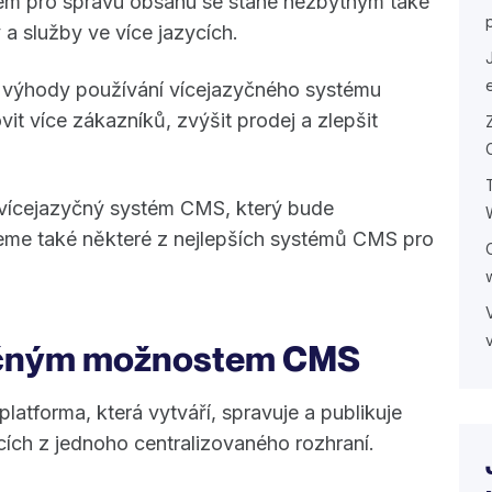
tém pro správu obsahu se stane nezbytným také
 a služby ve více jazycích.
it výhody používání vícejazyčného systému
 více zákazníků, zvýšit prodej a zlepšit
t vícejazyčný systém CMS, který bude
me také některé z nejlepších systémů CMS pro
yčným možnostem CMS
latforma, která vytváří, spravuje a publikuje
ích z jednoho centralizovaného rozhraní.