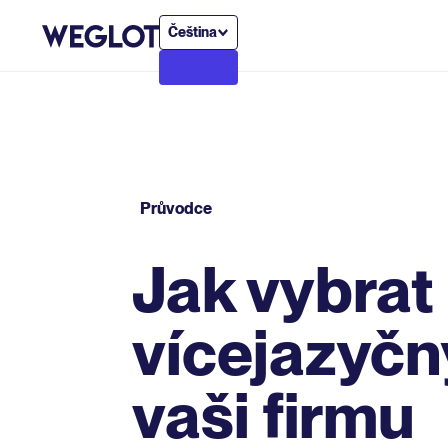
Čeština
Průvodce
Jak vybrat
vícejazyč
vaši firmu