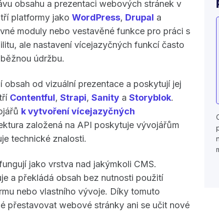
rávu obsahu a prezentaci webových stránek v
tří platformy jako
WordPress
,
Drupal
a
suvné moduly nebo vestavěné funkce pro práci s
bilitu, ale nastavení vícejazyčných funkcí často
růběžnou údržbu.
obsah od vizuální prezentace a poskytují jej
tří
Contentful
,
Strapi
,
Sanity
a
Storyblok
.
ojářů
k vytvoření vícejazyčných
itektura založená na API poskytuje vývojářům
uje technické znalosti.
fungují jako vrstva nad jakýmkoli CMS.
e a překládá obsah bez nutnosti použití
ormu nebo vlastního vývoje. Díky tomuto
tné přestavovat webové stránky ani se učit nové