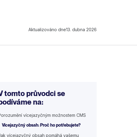
Aktualizováno dne
13. dubna 2026
V tomto průvodci se
podíváme na:
Porozumění vícejazyčným možnostem CMS
Vícejazyčný obsah: Proč ho potřebujete?
Jak vícejazyčný obsah pomáhá vašemu