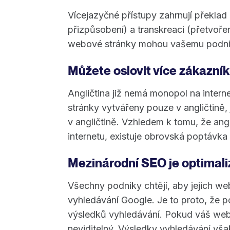
Vícejazyčné přístupy zahrnují překlad (
přizpůsobení) a transkreaci (přetvoře
webové stránky mohou vašemu podnik
Můžete oslovit více zákazník
Angličtina již nemá monopol na intern
stránky vytvářeny pouze v angličtině,
v angličtině. Vzhledem k tomu, že ang
internetu, existuje obrovská poptávka
Mezinárodní SEO je optimal
Všechny podniky chtějí, aby jejich we
vyhledávání Google. Je to proto, že 
výsledků vyhledávání. Pokud váš web 
neviditelný. Výsledky vyhledávání však