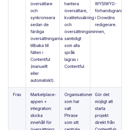
översättare
hantera
WYSIWYG-
och
översättare,
förhandsgranskni
synkronisera
kvalitetssäkring
i Crowdins
sedan de
och
redigerare.
färdiga
översättningsminnen,
översättningarna
samtidigt
tillbaka till
som alla
fälten i
språk
Contentful
lagras i
(manuellt
Contentful.
eller
automatiskt).
Fras
Marketplace-
Organisationer
Gör det
appen +
som har
möjligt att
integration:
valt
starta
skicka
Phrase
projekt
innehåll för
som sitt
direkt från
översättning
centrala
Contentfuls