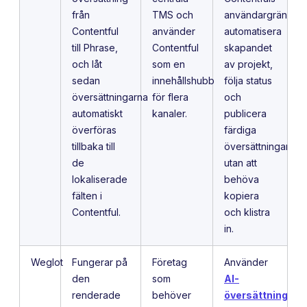
från
TMS och
användargränssnit
Contentful
använder
automatisera
till Phrase,
Contentful
skapandet
och låt
som en
av projekt,
sedan
innehållshubb
följa status
översättningarna
för flera
och
automatiskt
kanaler.
publicera
överföras
färdiga
tillbaka till
översättningar
de
utan att
lokaliserade
behöva
fälten i
kopiera
Contentful.
och klistra
in.
Weglot
Fungerar på
Företag
Använder
den
som
AI-
renderade
behöver
översättning