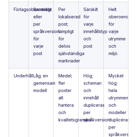
Förlagsoberoende
Samtidigt
Per
Särskilt
Helt
eller
lokaliserad
för
oberoende
per
post;
varje
för
språkversion
lämpligt
innehållstyp
varje
för
för
och
utrymme
varje
delvis
post
och
post
självständiga
miljö
marknader
Underhåll
Låg; en
Medel;
Hög;
Mycket
gemensam
fler
scheman
hög;
modell
poster
och
hela
att
innehåll
utrymmen
hantera
dupliceras
och
och
per
modeller
kvalitetsgranska
språkversion
dupliceras
per
språkversion