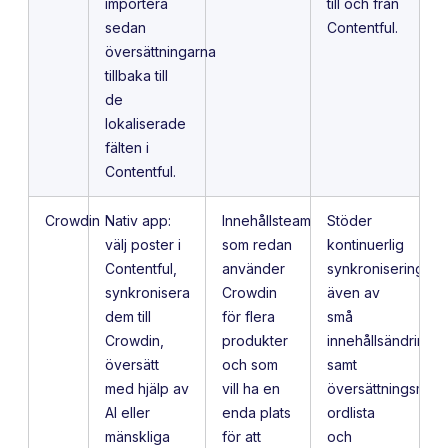
importera
till och från
sedan
Contentful.
översättningarna
tillbaka till
de
lokaliserade
fälten i
Contentful.
Crowdin
Nativ app:
Innehållsteam
Stöder
välj poster i
som redan
kontinuerlig
Contentful,
använder
synkronisering
synkronisera
Crowdin
även av
dem till
för flera
små
Crowdin,
produkter
innehållsändringar
översätt
och som
samt
med hjälp av
vill ha en
översättningsminn
AI eller
enda plats
ordlista
mänskliga
för att
och