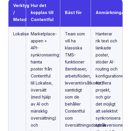
Verktyg
Hur det
/
kopplas till
Bäst för
Anmärkningar
Metod
Contentful
Lokalise
Marketplace-
Team som
Hanterar
appen +
vill ha
rik text och
API-
klassiska
länkade
synkronisering:
TMS-
poster,
hämta
funktioner
stöder AI-
poster från
(termbaser,
routing och
Contentful
arbetsflöden,
konfigurationer
till Lokalise,
leverantörsåtkomst)
för flera
översätt
samtidigt
projekt,
(med hjälp
som de
och gör
av AI och
behåller
det möjligt
mänsklig
Contentful
att selektivt
översättning)
som
synkronisera
och
översättningsdatabas.
språkversioner