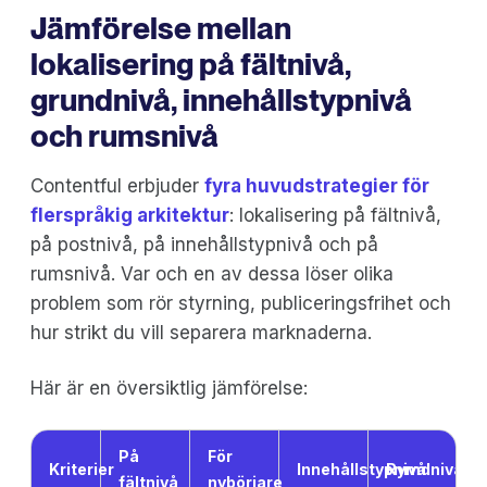
Jämförelse mellan
lokalisering på fältnivå,
grundnivå, innehållstypnivå
och rumsnivå
Contentful erbjuder
fyra huvudstrategier för
flerspråkig arkitektur
: lokalisering på fältnivå,
på postnivå, på innehållstypnivå och på
rumsnivå. Var och en av dessa löser olika
problem som rör styrning, publiceringsfrihet och
hur strikt du vill separera marknaderna.
Här är en översiktlig jämförelse:
På
För
Kriterier
Innehållstypnivå
Rymdnivå
fältnivå
nybörjare