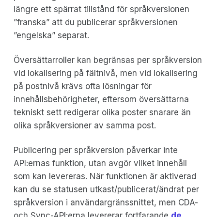
längre ett spärrat tillstånd för språkversionen
”franska” att du publicerar språkversionen
”engelska” separat.
Översättarroller kan begränsas per språkversion
vid lokalisering på fältnivå, men vid lokalisering
på postnivå krävs ofta lösningar för
innehållsbehörigheter, eftersom översättarna
tekniskt sett redigerar olika poster snarare än
olika språkversioner av samma post.
Publicering per språkversion påverkar inte
API:ernas funktion, utan avgör vilket innehåll
som kan levereras. När funktionen är aktiverad
kan du se statusen utkast/publicerat/ändrat per
språkversion i användargränssnittet, men CDA-
och Sync-API:erna levererar fortfarande
de