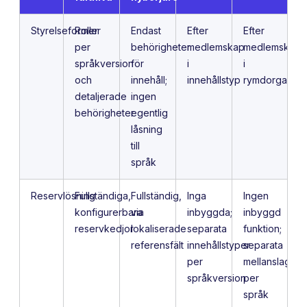
Styrelseformer
Roller
Endast
Efter
Efter
per
behörigheter
medlemskap
medlemskap
språkversion
för
i
i
och
innehåll;
innehållstyp
rymdorganisat
detaljerade
ingen
behörigheter
egentlig
låsning
till
språk
Reservlösning
Fullständiga,
Fullständig,
Inga
Ingen
konfigurerbara
via
inbyggda;
inbyggd
reservkedjor
lokaliserade
separata
funktion;
referensfält
innehållstyper
separata
per
mellanslag
språkversion
per
språk