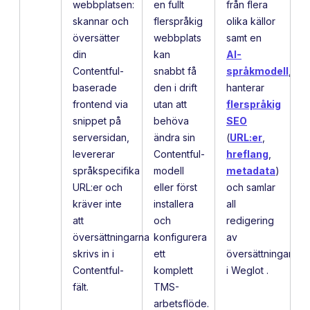
webbplatsen:
en fullt
från flera
skannar och
flerspråkig
olika källor
översätter
webbplats
samt en
din
kan
AI-
Contentful-
snabbt få
språkmodell
,
baserade
den i drift
hanterar
frontend via
utan att
flerspråkig
snippet på
behöva
SEO
serversidan,
ändra sin
(
URL:er
,
levererar
Contentful-
hreflang
,
språkspecifika
modell
metadata
)
URL:er och
eller först
och samlar
kräver inte
installera
all
att
och
redigering
översättningarna
konfigurera
av
skrivs in i
ett
översättningar
Contentful-
komplett
i Weglot .
fält.
TMS-
arbetsflöde.