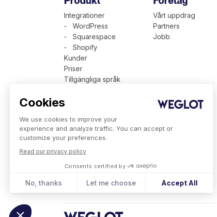
Produkt
Företag
Integrationer
Vårt uppdrag
- WordPress
Partners
- Squarespace
Jobb
- Shopify
Kunder
Priser
Tillgängliga språk
Teknisk presentation
Cookies
Weglot för företag
We use cookies to improve your
experience and analyze traffic. You can accept or
customize your preferences.
Read our privacy policy
Consents certified by
No, thanks
Let me choose
Accept All
Consent Management Platform: Personalize Your Optio
Axeptio consent
Our platform empowers you to tailor and manage your pr