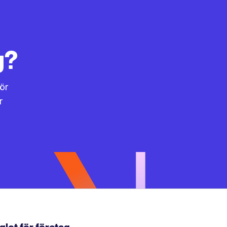
g?
för
r