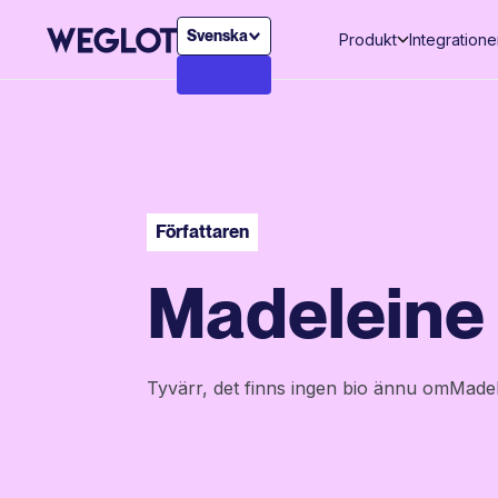
Svenska
Produkt
Integratione
Författaren
Madeleine
Tyvärr, det finns ingen bio ännu om
Madel