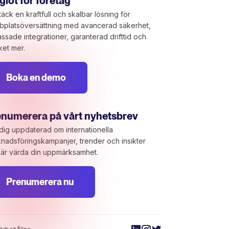
lot för företag
äck en kraftfull och skalbar lösning för
platsöversättning med avancerad säkerhet,
ssade integrationer, garanterad drifttid och
et mer.
Boka en demo
enumerera på vårt nyhetsbrev
 dig uppdaterad om internationella
nadsföringskampanjer, trender och insikter
är värda din uppmärksamhet.
Prenumerera nu
tomize your preferences to control how your information i