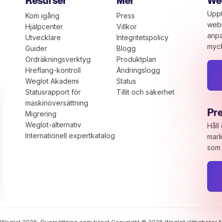
Resurser
Mer
Weg
Uppt
Kom igång
Press
webb
Hjälpcenter
Villkor
anpa
Utvecklare
Integritetspolicy
myck
Guider
Blogg
Ordräkningsverktyg
Produktplan
Hreflang-kontroll
Ändringslogg
Weglot Akademi
Status
Statusrapport för
Tillit och säkerhet
maskinöversättning
Pr
Migrering
Weglot-alternativ
Håll
Internationell expertkatalog
mark
som 
ns
ivacy settings, ensuring compliance with regulations. Cus