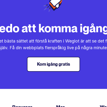
edo att komma igån
t bästa sättet att förstå kraften i Weglot är att se det 
själv. Få din webbplats flerspråkig live på några minute
Kom igång gratis