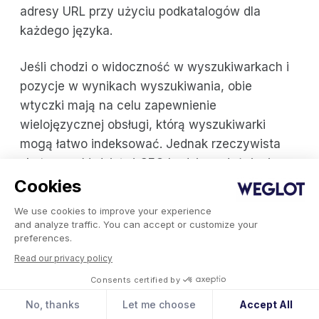
adresy URL przy użyciu podkatalogów dla
każdego języka.
Jeśli chodzi o widoczność w wyszukiwarkach i
pozycje w wynikach wyszukiwania, obie
wtyczki mają na celu zapewnienie
wielojęzycznej obsługi, którą wyszukiwarki
mogą łatwo indeksować. Jednak rzeczywista
skuteczność działań SEO będzie w dużej mierze
zależała od takich czynników, jak treść witryny,
Cookies
nawigacja oraz profil linków zwrotnych. Aby
We use cookies to improve your experience
dowiedzieć się więcej o tym, w jakich obszarach
and analyze traffic. You can accept or customize your
preferences.
WPML ma braki w zakresie wielojęzycznego
SEO, zapoznaj się z naszym zestawieniem
Read our privacy policy
ograniczeń WPML w zakresie SEO
.
Consents certified by
No, thanks
Let me choose
Accept All
Ceny i oferty premium