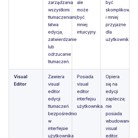
zarządzania
ale
być
wszystkimi
może
skomplikowane
tłumaczeniami;
być
i mniej
łatwa
mniej
przyjazne
edycja,
intuicyjny.
dla
zatwierdzanie
użytkownika.
lub
odrzucanie
tłumaczeń.
Visual
Zawiera
Posiada
Opiera
Editor
visual
visual
się na
editor
editor
edycji
edycji
interfejsu
zaplecza;
tłumaczeń
użytkownika.
nie
bezpośrednio
posiada
w
wbudowanego
interfejsie
visual
użytkownika
editor.