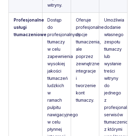
witryny.
Profesjonalne
Dostęp
Oferuje
Umożliwia
usługi
do
profesjonalne
dodanie
tłumaczeniowe
profesjonalnych
opcje
własnego
tłumaczy
tłumaczenia,
zespołu
w celu
ale
tłumaczy
zapewnienia
poprzez
lub
wysokiej
zewnętrzne
wysłanie
jakości
integracje
treści
tłumaczeń
i
witryny
ludzkich
tworzenie
do
w
kont
jednego
ramach
tłumaczy.
z
pulpitu
profesjonalnyc
nawigacyjnego
serwisów
w celu
tłumaczeniowyc
płynnej
z którymi