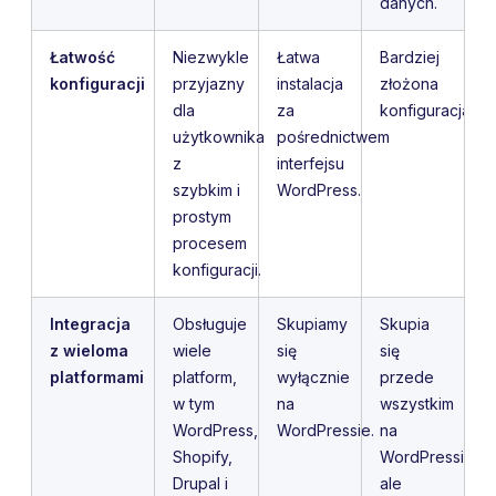
danych.
Łatwość
Niezwykle
Łatwa
Bardziej
konfiguracji
przyjazny
instalacja
złożona
dla
za
konfiguracja.
użytkownika
pośrednictwem
z
interfejsu
szybkim i
WordPress.
prostym
procesem
konfiguracji.
Integracja
Obsługuje
Skupiamy
Skupia
z wieloma
wiele
się
się
platformami
platform,
wyłącznie
przede
w tym
na
wszystkim
WordPress,
WordPressie.
na
Shopify,
WordPressie,
Drupal i
ale