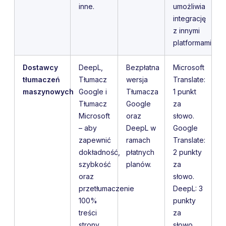
inne.
umożliwia
integrację
z innymi
platformami.
Dostawcy
DeepL,
Bezpłatna
Microsoft
tłumaczeń
Tłumacz
wersja
Translate:
maszynowych
Google i
Tłumacza
1 punkt
Tłumacz
Google
za
Microsoft
oraz
słowo.
– aby
DeepL w
Google
zapewnić
ramach
Translate:
dokładność,
płatnych
2 punkty
szybkość
planów.
za
oraz
słowo.
przetłumaczenie
DeepL: 3
100%
punkty
treści
za
strony
słowo.