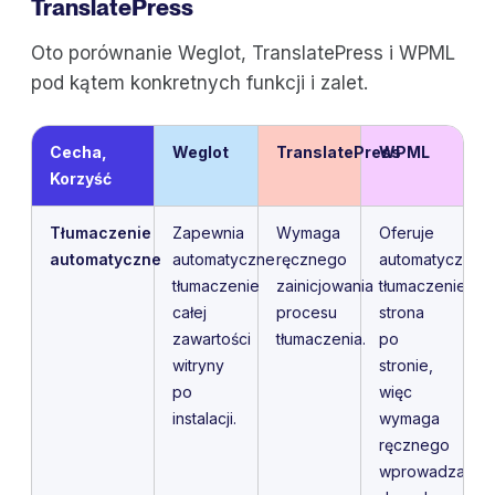
TranslatePress
Oto porównanie Weglot, TranslatePress i WPML
pod kątem konkretnych funkcji i zalet.
Cecha,
Weglot
TranslatePress
WPML
Korzyść
Tłumaczenie
Zapewnia
Wymaga
Oferuje
automatyczne
automatyczne
ręcznego
automatyczne
tłumaczenie
zainicjowania
tłumaczenie
całej
procesu
strona
zawartości
tłumaczenia.
po
witryny
stronie,
po
więc
instalacji.
wymaga
ręcznego
wprowadzania