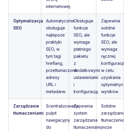
internetowej.
Optymalizacja
Automatycznie
Obsługuje
Zapewnia
SEO
obsługuje
funkcje
solidne
najlepsze
SEO, ale
funkcje
praktyki
wymaga
SEO, ale
SEO, w
płatnego
wymaga
tym tagi
pakietu
ręcznej
hreflang,
z
konfiguracji
przetłumaczone
dodatkowymi
w celu
adresy
ustawieniami
uzyskania
URL i
i
optymalnych
metadane.
konfiguracją.
wyników.
Zarządzanie
Scentralizowany
Zapewnia
Solidne
tłumaczeniami
pulpit
system
zarządzanie
nawigacyjny
zarządzania
tłumaczeniami
do
tłumaczeniami,
może