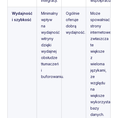
integracji.
współpracuje.
Wydajność
Minimalny
Ogólnie
Może
i szybkość
wpływ
oferuje
spowalniać
na
dobrą
strony
wydajność
wydajność.
internetowe,
witryny
zwłaszcza
dzięki
te
wydajnej
większe
obsłudze
z
tłumaczeń
wieloma
i
językami,
buforowaniu.
ze
względu
na
większe
wykorzystanie
bazy
danych.