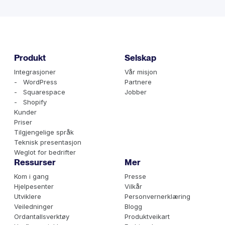
Produkt
Selskap
Integrasjoner
Vår misjon
- WordPress
Partnere
- Squarespace
Jobber
- Shopify
Kunder
Priser
Tilgjengelige språk
Teknisk presentasjon
Weglot for bedrifter
Ressurser
Mer
Kom i gang
Presse
Hjelpesenter
Vilkår
Utviklere
Personvernerklæring
Veiledninger
Blogg
Ordantallsverktøy
Produktveikart