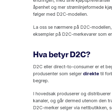
endringen, med sine kjøpspreferanser 
åpenhet og mer strømlinjeformede kj
følger med D2C-modellen.
La oss se nærmere på D2C-modellen, 
eksempler på D2C-merkevarer som ero
Hva betyr D2C?
D2C eller direct-to-consumer er et be
produsenter som selger
direkte
til fo
begrep.
I hovedsak produserer og distribuere
kanaler, og går dermed utenom den trad
D2C-merker selger via nettbutikken, so