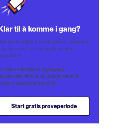
Klar til å komme i gang?
Den beste måten å forstå kraften i Weglot er
å se det selv. Test det gratis og uten
forpliktelser.
En demo-nettside er tilgjengelig i
dashbordet ditt hvis du ikke er klar til å
koble til nettstedet ditt ennå.
Start gratis prøveperiode