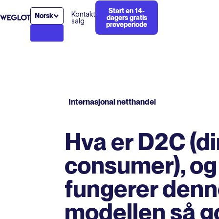
Start en 14-
Kontakt
Norsk
dagers gratis
salg
prøveperiode
Internasjonal netthandel
Hva er D2C (di
consumer), og
fungerer denn
modellen så g