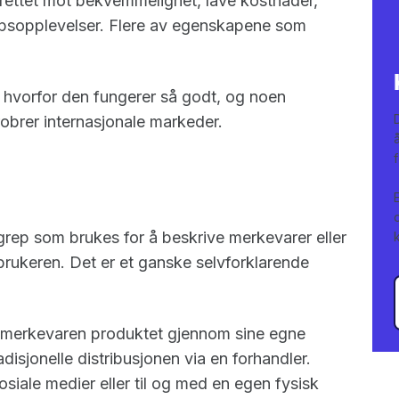
rettet mot bekvemmelighet, lave kostnader,
øpsopplevelser. Flere av egenskapene som
hvorfor den fungerer så godt, og noen
brer internasjonale markeder.
grep som brukes for å beskrive merkevarer eller
rbrukeren. Det er et ganske selvforklarende
r merkevaren produktet gjennom sine egne
isjonelle distribusjonen via en forhandler.
siale medier eller til og med en egen fysisk