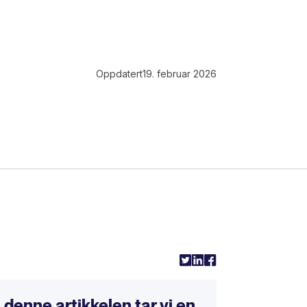
Oppdatert
19. februar 2026
l
I denne artikkelen tar vi en