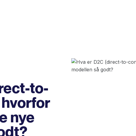
rect-to-
 hvorfor
e nye
odt?