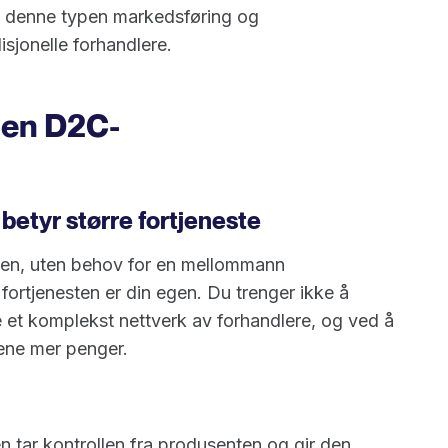
tt denne typen markedsføring og
sjonelle forhandlere.
 en D2C-
betyr større fortjeneste
nden, uten behov for en mellommann
t fortjenesten er din egen. Du trenger ikke å
 et komplekst nettverk av forhandlere, og ved å
tjene mer penger.
n tar kontrollen fra produsenten og gir den