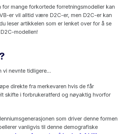
en for mange forkortede forretningsmodeller kan
NVB-er vil alltid være D2C-er, men D2C-er kan
du leser artikkelen som er lenket over for å se
or D2C-modellen!
C?
 vi nevnte tidligere...
jøpe direkte fra merkevaren hvis de får
lt skifte i forbrukeratferd og nøyaktig hvorfor
 millenniumsgenerasjonen som driver denne formen
ellerer vanligvis til denne demografiske