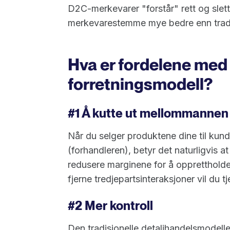
D2C-merkevarer "forstår" rett og sle
merkevarestemme mye bedre enn tradi
Hva er fordelene med
forretningsmodell?
#1 Å kutte ut mellommannen 
Når du selger produktene dine til ku
(forhandleren), betyr det naturligvis a
redusere marginene for å opprettholde
fjerne tredjepartsinteraksjoner vil du 
#2 Mer kontroll
Den tradisjonelle detaljhandelsmodelle