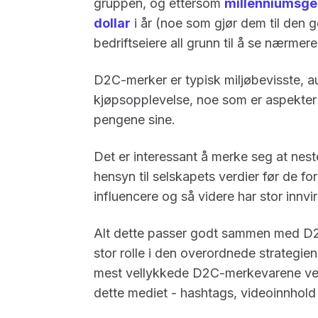
gruppen, og ettersom
millenniumsgen
dollar
i år (noe som gjør dem til den 
bedriftseiere all grunn til å se nærm
D2C-merker er typisk miljøbevisste, au
kjøpsopplevelse, noe som er aspekter m
pengene sine.
Det er interessant å merke seg at nes
hensyn til selskapets verdier før de fo
influencere og så videre har stor innv
Alt dette passer godt sammen med D2C
stor rolle i den overordnede strategien
mest vellykkede D2C-merkevarene vet 
dette mediet - hashtags, videoinnhold o