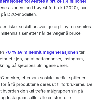
erasjonen forventes å bruke 1,4 billioner
generasjonen med høyest forbruk i 2020), har
ere på D2C-modellen.
tentiske, sosialt ansvarlige og tilbyr en sømløs
illennials ser etter når de velger å bruke
ten
70 % av millenniumsgenerasjonen
tar
retar et kjøp, og at nettannonser, Instagram,
irkning på kjøpsbeslutningene deres.
-merker, ettersom sosiale medier spiller en
 for å få produktene deres ut til forbrukerne. De
hvordan de skal treffe målgruppen sin på
g Instagram spiller alle en stor rolle.