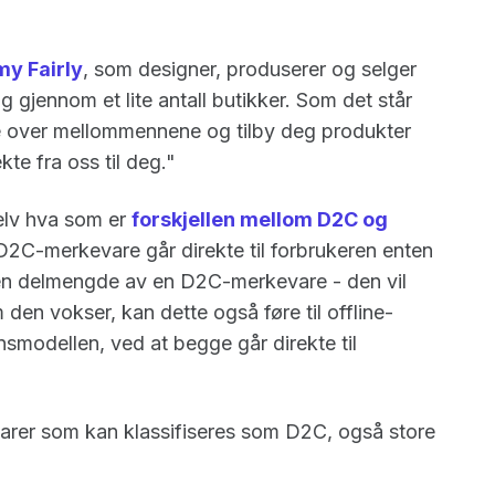
y Fairly
, som designer, produserer og selger
og gjennom et lite antall butikker. Som det står
e over mellommennene og tilby deg produkter
ekte fra oss til deg."
selv hva som er
forskjellen mellom D2C og
 D2C-merkevare går direkte til forbrukeren enten
r en delmengde av en D2C-merkevare - den vil
m den vokser, kan dette også føre til offline-
jonsmodellen, ved at begge går direkte til
arer som kan klassifiseres som D2C, også store