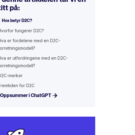
titt på:
Hva betyr D2C?
Hvorfor fungerer D2C?
Hva er fordelene med en D2C-
forretningsmodell?
Hva er utfordringene med en D2C-
forretningsmodell?
D2C-merker
Fremtiden for D2C
Oppsummer i ChatGPT