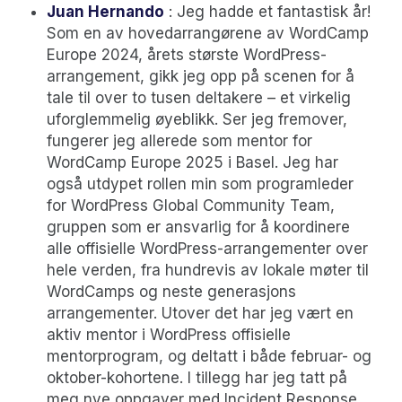
Juan Hernando
: Jeg hadde et fantastisk år!
Som en av hovedarrangørene av WordCamp
Europe 2024, årets største WordPress-
arrangement, gikk jeg opp på scenen for å
tale til over to tusen deltakere – et virkelig
uforglemmelig øyeblikk. Ser jeg fremover,
fungerer jeg allerede som mentor for
WordCamp Europe 2025 i Basel. Jeg har
også utdypet rollen min som programleder
for WordPress Global Community Team,
gruppen som er ansvarlig for å koordinere
alle offisielle WordPress-arrangementer over
hele verden, fra hundrevis av lokale møter til
WordCamps og neste generasjons
arrangementer. Utover det har jeg vært en
aktiv mentor i WordPress offisielle
mentorprogram, og deltatt i både februar- og
oktober-kohortene. I tillegg har jeg tatt på
meg nye oppgaver med Incident Response