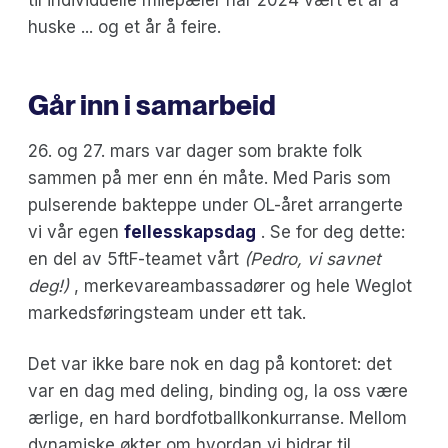
huske ... og et år å feire.
Går inn i samarbeid
26. og 27. mars var dager som brakte folk
sammen på mer enn én måte. Med Paris som
pulserende bakteppe under OL-året arrangerte
vi vår egen
fellesskapsdag
. Se for deg dette:
en del av 5ftF-teamet vårt
(Pedro, vi savnet
deg!)
, merkevareambassadører og hele Weglot
markedsføringsteam under ett tak.
Det var ikke bare nok en dag på kontoret: det
var en dag med deling, binding og, la oss være
ærlige, en hard bordfotballkonkurranse. Mellom
dynamiske økter om hvordan vi bidrar til