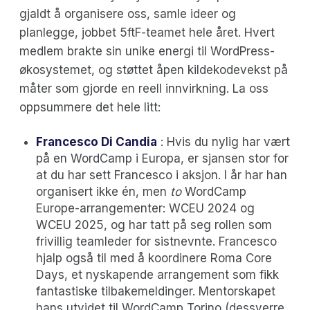
gjaldt å organisere oss, samle ideer og
planlegge, jobbet 5ftF-teamet hele året. Hvert
medlem brakte sin unike energi til WordPress-
økosystemet, og støttet åpen kildekodevekst på
måter som gjorde en reell innvirkning. La oss
oppsummere det hele litt:
Francesco Di Candia
: Hvis du nylig har vært
på en WordCamp i Europa, er sjansen stor for
at du har sett Francesco i aksjon. I år har han
organisert ikke én, men
to
WordCamp
Europe-arrangementer: WCEU 2024 og
WCEU 2025, og har tatt på seg rollen som
frivillig teamleder for sistnevnte. Francesco
hjalp også til med å koordinere Roma Core
Days, et nyskapende arrangement som fikk
fantastiske tilbakemeldinger. Mentorskapet
hans utvidet til WordCamp Torino (dessverre