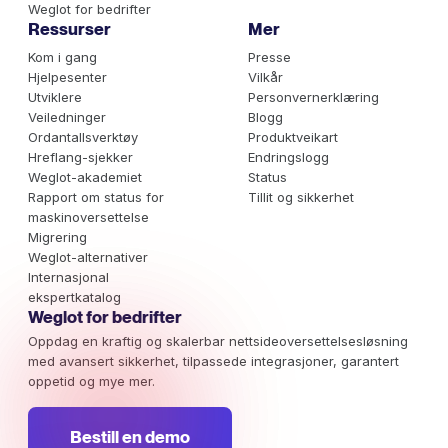
Weglot for bedrifter
Ressurser
Mer
Kom i gang
Presse
Hjelpesenter
Vilkår
Utviklere
Personvernerklæring
Veiledninger
Blogg
Ordantallsverktøy
Produktveikart
Hreflang-sjekker
Endringslogg
Weglot-akademiet
Status
Rapport om status for
Tillit og sikkerhet
maskinoversettelse
Migrering
Weglot-alternativer
Internasjonal
ekspertkatalog
Weglot for bedrifter
Oppdag en kraftig og skalerbar nettsideoversettelsesløsning
med avansert sikkerhet, tilpassede integrasjoner, garantert
oppetid og mye mer.
Bestill en demo