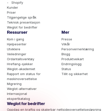
- Shopify
Kunder
Priser
Tilgjengelige språk
Teknisk presentasjon
Weglot for bedrifter
Ressurser
Mer
Kom i gang
Presse
Hjelpesenter
Vilkår
Utviklere
Personvernerklæring
Veiledninger
Blogg
Ordantallsverktøy
Produktveikart
Hreflang-sjekker
Endringslogg
Weglot-akademiet
Status
Rapport om status for
Tillit og sikkerhet
maskinoversettelse
Migrering
Weglot-alternativer
Internasjonal
ekspertkatalog
Weglot for bedrifter
Oppdag en kraftig og skalerbar nettsideoversettelsesløsning