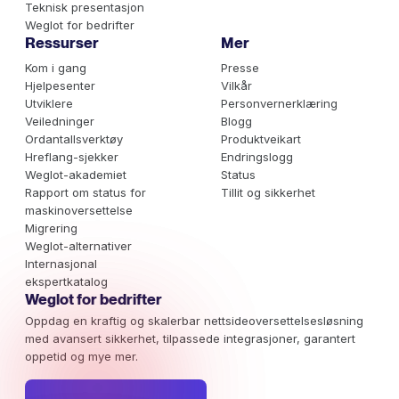
Teknisk presentasjon
Weglot for bedrifter
Ressurser
Mer
Kom i gang
Presse
Hjelpesenter
Vilkår
Utviklere
Personvernerklæring
Veiledninger
Blogg
Ordantallsverktøy
Produktveikart
Hreflang-sjekker
Endringslogg
Weglot-akademiet
Status
Rapport om status for
Tillit og sikkerhet
maskinoversettelse
Migrering
Weglot-alternativer
Internasjonal
ekspertkatalog
Weglot for bedrifter
Oppdag en kraftig og skalerbar nettsideoversettelsesløsning
med avansert sikkerhet, tilpassede integrasjoner, garantert
oppetid og mye mer.