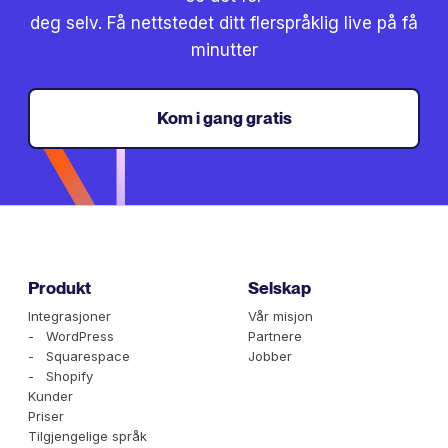
deg selv. Få nettstedet ditt flerspråklig live på få
minutter
Kom i gang gratis
Produkt
Selskap
Integrasjoner
Vår misjon
- WordPress
Partnere
- Squarespace
Jobber
- Shopify
Kunder
Priser
Tilgjengelige språk