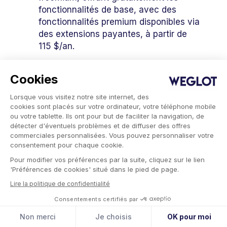
fonctionnalités de base, avec des
fonctionnalités premium disponibles via
des extensions payantes, à partir de
115 $/an.
Polylang idéal pour les éditeurs qui
Cookies
souhaitent personnaliser leurs messages
Lorsque vous visitez notre site internet, des
pour chaque marché, en traitant chaque
cookies sont placés sur votre ordinateur, votre téléphone mobile
version linguistique comme un contenu
ou votre tablette. Ils ont pour but de faciliter la navigation, de
distinct plutôt que comme une traduction
détecter d'éventuels problèmes et de diffuser des offres
commerciales personnalisées. Vous pouvez personnaliser votre
directe. Cependant, son utilisation
consentement pour chaque cookie.
nécessite un certain apprentissage pour
Pour modifier vos préférences par la suite, cliquez sur le lien
les débutants et peut augmenter
'Préférences de cookies' situé dans le pied de page.
l'utilisation des ressources sur les sites de
Lire la politique de confidentialité
grande taille. Des intégrations avec des
Consentements certifiés par
outils linguistiques basés sur l'IA sont
Non merci
Je choisis
OK pour moi
disponibles, avec une extension