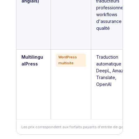
anglais)
traducteurs
professionnels +
workflows
d'assurance
qualité
Multilingu
Traduction
WordPress
multisite
alPress
automatique via
DeepL, Amazon
Translate,
OpenAI
Les prix correspondent aux forfaits payants d'entrée de gamme. Les 