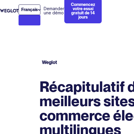
Commencez
Demander
votre essai
Français
une démo
gratuit de 14
jours
Weglot
Récapitulatif 
meilleurs site
commerce éle
multilingues