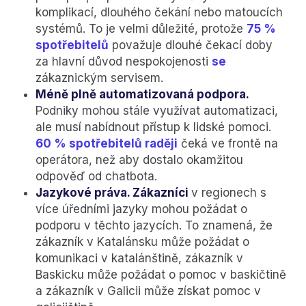
komplikací, dlouhého čekání nebo matoucích
systémů. To je velmi důležité, protože
75 %
spotřebitelů
považuje dlouhé čekací doby
za hlavní důvod nespokojenosti
se
zákaznickým servisem.
Méně plně automatizovaná podpora.
Podniky mohou stále využívat automatizaci,
ale musí nabídnout přístup k lidské pomoci.
60 % spotřebitelů raději
čeká ve frontě na
operátora, než aby dostalo okamžitou
odpověď od chatbota.
Jazykové práva. Zákazníci
v regionech s
více úředními jazyky mohou požádat o
podporu v těchto jazycích. To znamená, že
zákazník v Katalánsku může požádat o
komunikaci v katalánštině, zákazník v
Baskicku může požádat o pomoc v baskičtině
a zákazník v Galicii může získat pomoc v