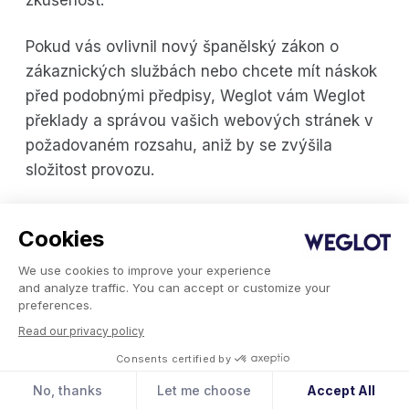
Pokud vás ovlivnil nový španělský zákon o
zákaznických službách nebo chcete mít náskok
před podobnými předpisy, Weglot vám Weglot
překlady a správou vašich webových stránek v
požadovaném rozsahu, aniž by se zvýšila
složitost provozu.
Weglot více než 110 000 vícejazyčných
Cookies
webových stránek po celém světě a na portálu
G2 získává trvale vysoké hodnocení za snadné
We use cookies to improve your experience
and analyze traffic. You can accept or customize your
používání a spolehlivost. Vyzkoušejte si, jak vám
preferences.
Weglot pomůže spustit a spravovat vícejazyčné
Read our privacy policy
webové stránky s jistotou, a Weglotdíky
Consents certified by
14denní bezplatné zkušební verzi
.
No, thanks
Let me choose
Accept All