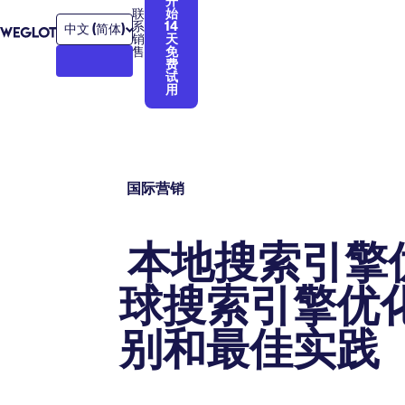
开
联
始
系
14
中文 (简体)
销
天
售
免
费
试
用
国际营销
‍ 本地搜索引
球搜索引擎优
别和最佳实践