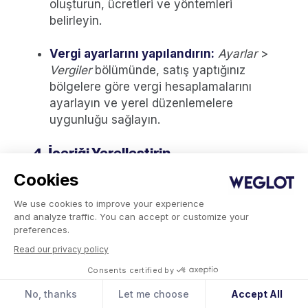
oluşturun, ücretleri ve yöntemleri
belirleyin.
Vergi ayarlarını yapılandırın:
Ayarlar
>
Vergiler
bölümünde, satış yaptığınız
bölgelere göre vergi hesaplamalarını
ayarlayın ve yerel düzenlemelere
uygunluğu sağlayın.
4. İçeriği Yerelleştirin
Cookies
Ürün açıklamalarını, pazarlama
materyallerini ve müşteri hizmetleri
We use cookies to improve your experience
and analyze traffic. You can accept or customize your
kaynaklarını yerel kitlelerle bağlantı kuracak
preferences.
şekilde uyarlayın. Aşağıdaki gibi bir çeviri
Read our privacy policy
uygulaması kullanmayı düşünün
Weglot
Consents certified by
daha fazla kolaylık ve verimlilik katmak için.
No, thanks
Let me choose
Accept All