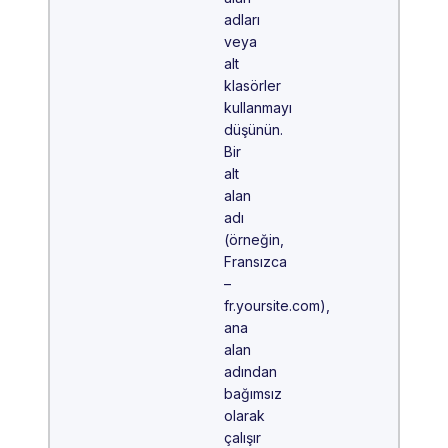
adları
veya
alt
klasörler
kullanmayı
düşünün.
Bir
alt
alan
adı
(örneğin,
Fransızca
–
fr.yoursite.com),
ana
alan
adından
bağımsız
olarak
çalışır