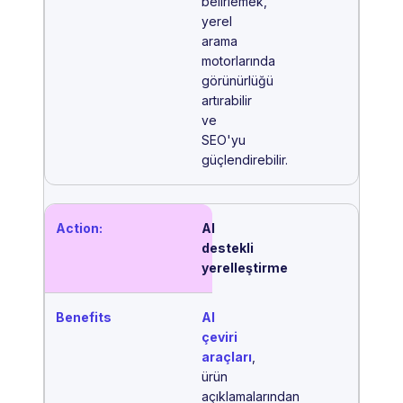
belirlemek,
yerel
arama
motorlarında
görünürlüğü
artırabilir
ve
SEO'yu
güçlendirebilir.
AI
destekli
yerelleştirme
AI
çeviri
araçları
,
ürün
açıklamalarından