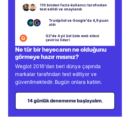
110 binden fazla kullanıcı tarafından
test edildi ve onaylandı
Trustpilot ve Google'da 4,9 puan
aldı
G2'de 4 yıl üst üste web sitesi
çevirisi lideri
Ne tür bir heyecanın ne olduğunu
görmeye hazır mısınız?
Weglot 2016'dan beri dünya çapında
markalar tarafından test ediliyor ve
güvenilmektedir. Bugün onlara katılın.
14 günlük denememe başlayalım.