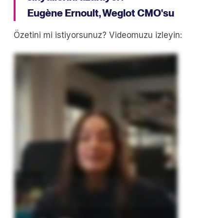
Eugène Ernoult, Weglot CMO'su
Özetini mi istiyorsunuz? Videomuzu izleyin:
1,3 milyon alıntıyı analiz ettik ve çoğu web sitesinin Google AI arama ve ChatGPT'de görünmez olduğunu keşfettik. Bunun nedeni ise tek bir basit
şey: dil. Bu yüzden cevaplamamız gereken basit bir soru vardı. AI içeriğinizi bir dilde alıntı yaparsa, diğer dillerde de alıntı yapar mı? Sorun şu:
Küresel bir kitleye sahip olabilirsiniz, ancak siteniz yalnızca bir dilde mevcutsa, AI arama genellikle sizi diğer dillerde hiç göstermez. Biz de bunu
test ettik. Aynı sorguları İspanyolca ve İngilizce olarak çalıştırdık ve yalnızca İspanyolca olarak mevcut olan siteleri İspanyolca ve İngilizce olarak
mevcut olan sitelerle karşılaştırdık. Sonuçta, çeviri büyük bir avantaj sağladı. Başka bir dil eklemek, görünürlüğü yüzde 327 gibi büyük bir oranda
artırdı ve genel olarak bulunabilirliği iyileştirdi. Ve daha da iyisi var. Çevrilmiş siteler sadece ikincil dilde daha iyi performans göstermedi, aynı
zamanda orijinal dillerinde bile genel olarak daha görünür oldular. Her iki dilde de, çevrilmiş siteler sorgu başına yüzde yirmi dört daha fazla alıntı
aldı ve genel alıntılarda yüzde on altı artış oldu. İçeriğiniz birden fazla dilde mevcut olduğunda, daha eksiksiz ve daha güvenilir görünür ve AI'nın
onu alıntı yapma olasılığı artar.