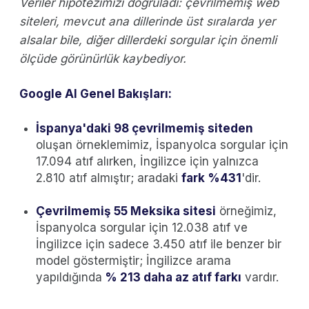
Veriler hipotezimizi doğruladı: çevrilmemiş web
siteleri, mevcut ana dillerinde üst sıralarda yer
alsalar bile, diğer dillerdeki sorgular için önemli
ölçüde görünürlük kaybediyor.
Google AI Genel Bakışları:
İspanya'daki 98 çevrilmemiş siteden
oluşan örneklemimiz, İspanyolca sorgular için
17.094 atıf alırken, İngilizce için yalnızca
2.810 atıf almıştır; aradaki
fark %431
'dir.
Çevrilmemiş 55 Meksika sitesi
örneğimiz,
İspanyolca sorgular için 12.038 atıf ve
İngilizce için sadece 3.450 atıf ile benzer bir
model göstermiştir; İngilizce arama
yapıldığında
% 213 daha az atıf farkı
vardır.