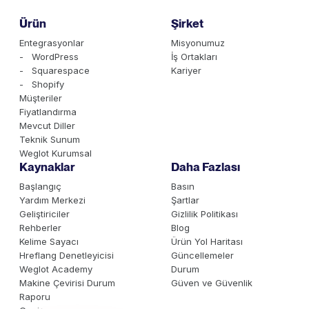
Ürün
Şirket
Entegrasyonlar
Misyonumuz
- WordPress
İş Ortakları
- Squarespace
Kariyer
- Shopify
Müşteriler
Fiyatlandırma
Mevcut Diller
Teknik Sunum
Weglot Kurumsal
Kaynaklar
Daha Fazlası
Başlangıç
Basın
Yardım Merkezi
Şartlar
Geliştiriciler
Gizlilik Politikası
Rehberler
Blog
Kelime Sayacı
Ürün Yol Haritası
Hreflang Denetleyicisi
Güncellemeler
Weglot Academy
Durum
Makine Çevirisi Durum
Güven ve Güvenlik
Raporu