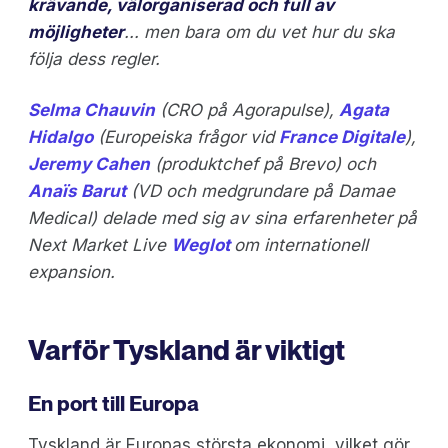
krävande, välorganiserad och full av
möjligheter
... men bara om du vet hur du ska
följa dess regler.
Selma Chauvin
(CRO på Agorapulse),
Agata
Hidalgo
(Europeiska frågor vid
France Digitale
),
Jeremy Cahen
(produktchef på Brevo) och
Anaïs Barut
(VD och medgrundare på Damae
Medical) delade med sig av sina erfarenheter på
Next Market Live
Weglot
om internationell
expansion.
Varför Tyskland är viktigt
En port till Europa
Tyskland är Europas största ekonomi, vilket gör