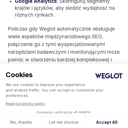
Google Analytics
: Skonfiguruj segmenty
krajów i języków, aby śledzić wydajność na
różnych rynkach.
Podczas gdy Weglot automatycznie obsługuje
wiele aspektów międzynarodowego SEO,
połączenie go z tymi wyspecjalizowanymi
narzędziami badawczymi i monitorującymi może
pomóc w stworzeniu bardziej kompleksowej i
skutecznej globalnej strategii SEO.
Cookies
Zobacz, jak dostosowaliśmy naszą strategię
We use cookies to improve your experience
SEO w odpowiedzi na gwałtowne zmiany
and analyze traffic. You can accept or customize your
preferences.
zachodzące w wyszukiwaniu opartym na
Read our privacy policy
sztucznej inteligencji:
Consents certified by
No, thanks
Let me choose
Accept All