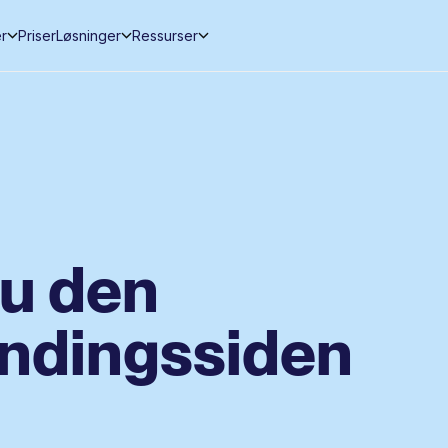
er
Priser
Løsninger
Ressurser
du den
andingssiden