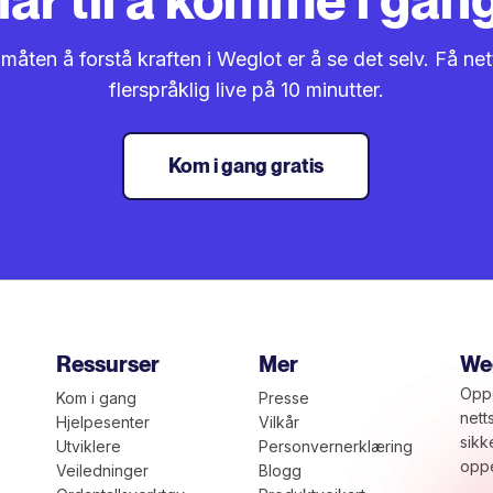
åten å forstå kraften i Weglot er å se det selv. Få net
flerspråklig live på 10 minutter.
Kom i gang gratis
Ressurser
Mer
Weg
Oppd
Kom i gang
Presse
nett
Hjelpesenter
Vilkår
sikk
Utviklere
Personvernerklæring
oppe
Veiledninger
Blogg