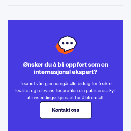
Ønsker du å bli oppført som en
internasjonal ekspert?
Teamet vårt gjennomgår alle bidrag for å sikre
kvalitet og relevans før profilen din publiseres. Fyll
ut innsendingsskjemaet for å bli omtalt.
Kontakt oss