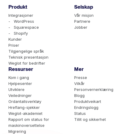
Produkt
Selskap
Integrasjoner
Vår misjon
- WordPress
Partnere
- Squarespace
Jobber
- Shopify
Kunder
Priser
Tilgjengelige språk
Teknisk presentasjon
Weglot for bedrifter
Ressurser
Mer
Kom i gang
Presse
Hjelpesenter
Vilkår
Utviklere
Personvernerklæring
Veiledninger
Blogg
Ordantallsverktøy
Produktveikart
Hreflang-sjekker
Endringslogg
Weglot-akademiet
Status
Rapport om status for
Tillit og sikkerhet
maskinoversettelse
Migrering