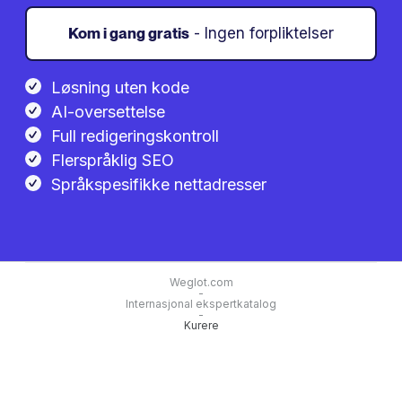
Kom i gang gratis
- Ingen forpliktelser
Løsning uten kode
AI-oversettelse
Full redigeringskontroll
Flerspråklig SEO
Språkspesifikke nettadresser
Weglot.com
-
Internasjonal ekspertkatalog
-
Kurere