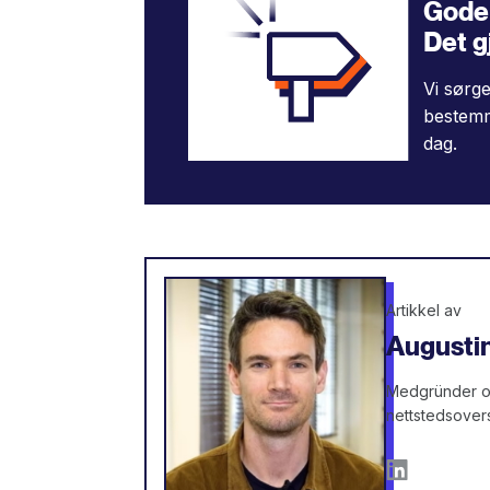
Gode 
Det g
Vi sørge
bestemme
dag.
Artikkel av
Augustin
Medgründer og 
nettstedsover