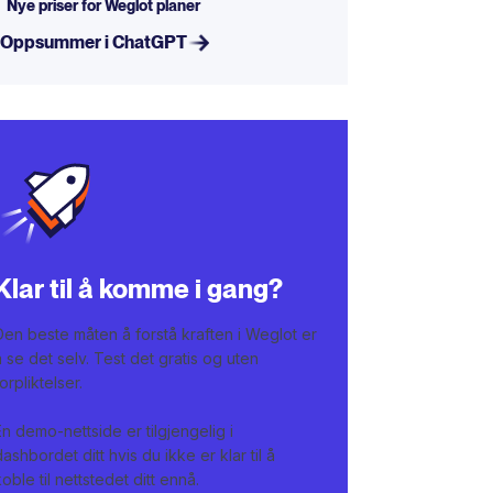
Nye priser for Weglot planer
Oppsummer i ChatGPT
Klar til å komme i gang?
Den beste måten å forstå kraften i Weglot er
å se det selv. Test det gratis og uten
forpliktelser.
En demo-nettside er tilgjengelig i
dashbordet ditt hvis du ikke er klar til å
koble til nettstedet ditt ennå.