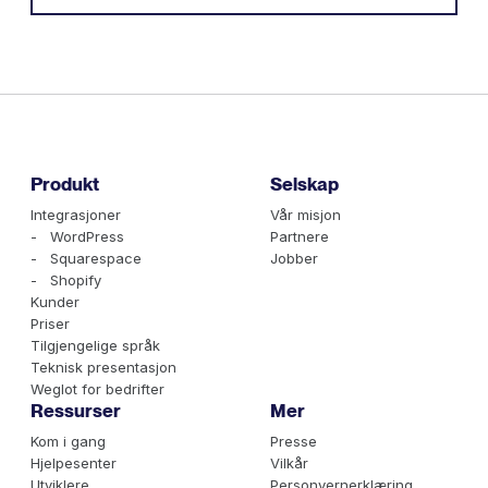
Produkt
Selskap
Integrasjoner
Vår misjon
- WordPress
Partnere
- Squarespace
Jobber
- Shopify
Kunder
Priser
Tilgjengelige språk
Teknisk presentasjon
Weglot for bedrifter
Ressurser
Mer
Kom i gang
Presse
Hjelpesenter
Vilkår
Utviklere
Personvernerklæring