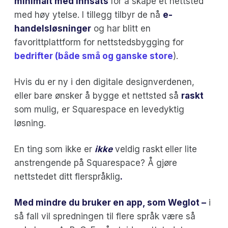
minimalt med innsats
for å skape et nettsted
med høy ytelse. I tillegg tilbyr de nå
e-
handelsløsninger
og har blitt en
favorittplattform for nettstedsbygging for
bedrifter (både små og ganske store
).
Hvis du er ny i den digitale designverdenen,
eller bare ønsker å bygge et nettsted så
raskt
som mulig, er Squarespace en levedyktig
løsning.
En ting som ikke er
ikke
veldig raskt
eller lite
anstrengende på Squarespace? Å gjøre
nettstedet ditt flerspråklig
.
Med mindre du bruker en app, som Weglot –
i
så fall vil spredningen til flere språk være så