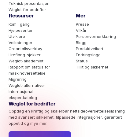
Teknisk presentasjon
Weglot for bedrifter
Ressurser
Mer
Kom i gang
Presse
Hjelpesenter
Vilkår
Utviklere
Personvernerklæring
Veiledninger
Blogg
Ordantallsverktøy
Produktveikart
Hreflang-sjekker
Endringslogg
Weglot-akademiet
Status
Rapport om status for
Tillit og sikkerhet
maskinoversettelse
Migrering
Weglot-alternativer
Internasjonal
ekspertkatalog
Weglot for bedrifter
Oppdag en kraftig og skalerbar nettsideoversettelsesløsning
med avansert sikkerhet, tilpassede integrasjoner, garantert
oppetid og mye mer.