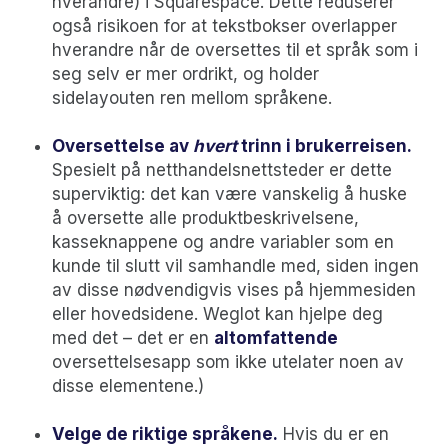
hverandre) i Squarespace. Dette reduserer
også risikoen for at tekstbokser overlapper
hverandre når de oversettes til et språk som i
seg selv er mer ordrikt, og holder
sidelayouten ren mellom språkene.
Oversettelse av
hvert
trinn i brukerreisen.
Spesielt på netthandelsnettsteder er dette
superviktig: det kan være vanskelig å huske
å oversette alle produktbeskrivelsene,
kasseknappene og andre variabler som en
kunde til slutt vil samhandle med, siden ingen
av disse nødvendigvis vises på hjemmesiden
eller hovedsidene. Weglot kan hjelpe deg
med det – det er en
altomfattende
oversettelsesapp som ikke utelater noen av
disse elementene.)
Velge de riktige språkene.
Hvis du er en