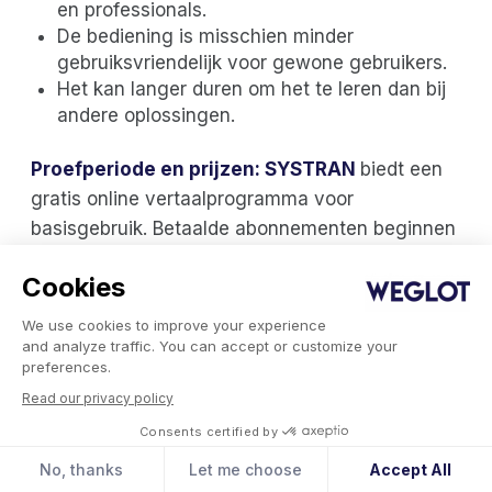
en professionals.
De bediening is misschien minder
gebruiksvriendelijk voor gewone gebruikers.
Het kan langer duren om het te leren dan bij
andere oplossingen.
Proefperiode en prijzen: SYSTRAN
biedt een
gratis online vertaalprogramma voor
basisgebruik. Betaalde abonnementen beginnen
bij $ 18,99 per maand per gebruiker (jaarlijkse
Cookies
facturering) of $ 25,99 per maand (maandelijkse
facturering). Prijzen voor bedrijven en on-
We use cookies to improve your experience
premise-oplossingen worden op aanvraag
and analyze traffic. You can accept or customize your
preferences.
verstrekt.
Read our privacy policy
Gegevensbescherming:
SYSTRAN biedt
Consents certified by
installatie op locatie aan, wat betekent dat alle
No, thanks
Let me choose
Accept All