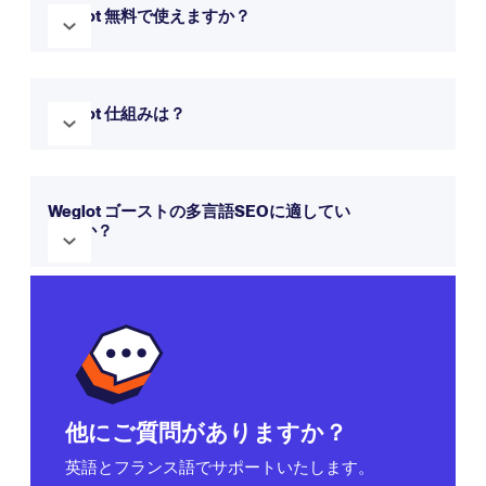
記のリソースにあるステップバイステップのガイドに従って
Weglot 無料で使えますか？
始めてください。
はい！Weglot 14日間の無料トライアルを提供しています。ア
ップデートをしない限り、永久無料プランをご利用いただけ
Weglot 仕組みは？
ます。
Weglot 、お客様のウェブサイトコンテンツを自動的に検出
し、翻訳する一方で、お客様が翻訳を編集・管理するための
Weglot ゴーストの多言語SEOに適してい
ますか？
完全なコントロールを提供します。
Weglot 仕組みについて
もっと知る。
はい！Weglot 、hreflangタグ、翻訳メタデータ、サブディレ
クトリまたはサブドメイン構造など、
多言語SEOの
ベストプ
ラクティスに従っています。
他にご質問がありますか？
英語とフランス語でサポートいたします。