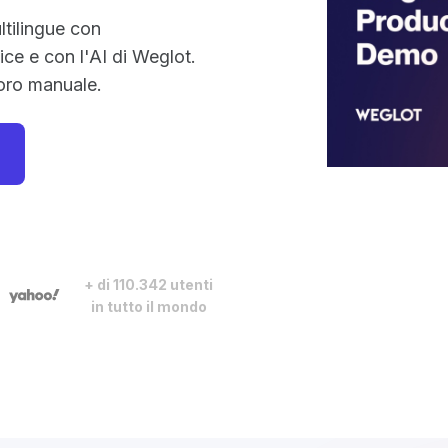
ltilingue con
ice e con l'AI di Weglot.
oro manuale.
+ di 110.342 utenti
in tutto il mondo