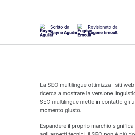
Scritto da
Revisionato da
Rayne Aguilar
Eugène Ernoult
La SEO multilingue ottimizza i siti web 
ricerca a mostrare la versione linguis
SEO multilingue mette in contatto gli ut
momento giusto.
Espandere il proprio marchio significa 
agli aspetti tecnici, il SEO non è più d