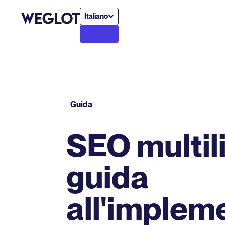
Italiano
Guida
SEO multili
guida
all'implem