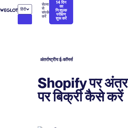
14 दिन
सेल्स
का
से
हिंदी
निःशुल्क
संपर्क
परीक्षण
करें
शुरू करें
अंतर्राष्ट्रीय ई-कॉमर्स
Shopify पर अंतररा
पर बिक्री कैसे करें