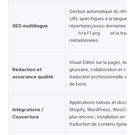
Gestion automatique du référe
URL spécifiques à la langue (s
SEO multilingue
répertoires/sous-domaines),
et la traduc
hreflang
métadonnées.
Visual Editor sur la page), liste 
Rédaction et
glossaire, collaboration et co
assurance qualité
traduction professionnelle depui
de bord.
Applications natives et docume
Intégrations /
Shopify, WordPress, WooComm
Couverture
plus encore ; installation en 5 m
traduction de contenu dynamiq