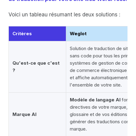
Voici un tableau résumant les deux solutions :
Critères
Weglot
Solution de traduction de sites 
sans code pour tous les princip
Qu'est-ce que c'est
systèmes de gestion de conte
?
de commerce électronique ; dét
et affiche automatiquement le 
l'ensemble de votre site.
Modèle de langage AI
formé à
directives de votre marque, de 
Marque AI
glossaire et de vos éditions ant
générer des traductions confor
marque.