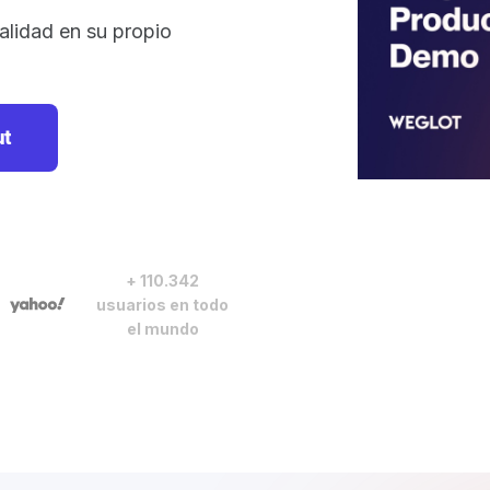
alidad en su propio
ut
+ 110.342
usuarios en todo
el mundo