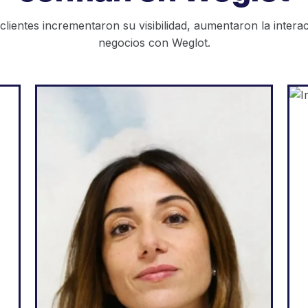
ientes incrementaron su visibilidad, aumentaron la interac
negocios con Weglot.
Agencia web
r
"Weglot es genial porque se
o
corresponde con mis
a
necesidades y con lo que
s
puedo prometer a mis
n
clientes: una forma fácil de