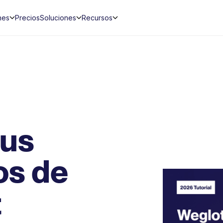
nes
Precios
Soluciones
Recursos
sus
s de
t