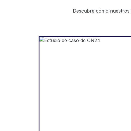
Descubre cómo nuestros cl
WordPress
"Weglot nos permitió amplia
rápidamente nuestro siti
web a cinco idiomas. Y
hemos visto mejora
importantes en la interacció