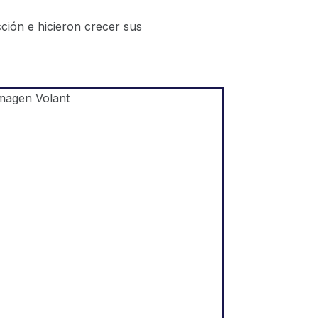
ción e hicieron crecer sus
Shopify
"La parte central de nuestro
negocio es vender productos
contando una historia
convincente y educando a
nuestro público. Creemos que