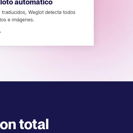
iloto automático
traducidos, Weglot detecta todos
tos e imágenes.
on total