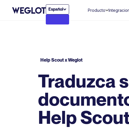
Español
Producto
Integracio
Help Scout x Weglot
Traduzca 
documento
Help Scou