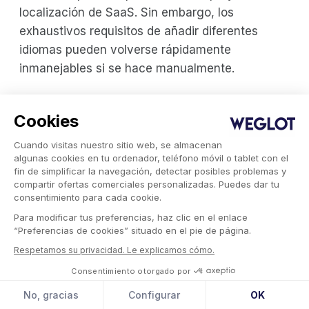
localización de SaaS. Sin embargo, los
exhaustivos requisitos de añadir diferentes
idiomas pueden volverse rápidamente
inmanejables si se hace manualmente.
Además, la traducción de software abarca una
Cookies
amplia gama de contenidos, como el texto del
propio software, la documentación de soporte
Cuando visitas nuestro sitio web, se almacenan
del producto, las notificaciones, las ventanas
algunas cookies en tu ordenador, teléfono móvil o tablet con el
fin de simplificar la navegación, detectar posibles problemas y
emergentes, los correos electrónicos y las
compartir ofertas comerciales personalizadas. Puedes dar tu
facturas que necesitan actualizaciones
consentimiento para cada cookie.
periódicas. Por eso es muy aconsejable utilizar
Para modificar tus preferencias, haz clic en el enlace
“Preferencias de cookies” situado en el pie de página.
un software de gestión de la traducción para
Respetamos su privacidad. Le explicamos cómo.
varios de estos puntos.
Consentimiento otorgado por
Adaptación de elementos culturales
No, gracias
Configurar
OK