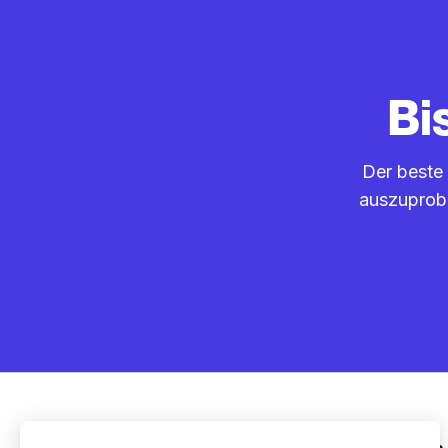
Bi
Der beste 
auszuprobi