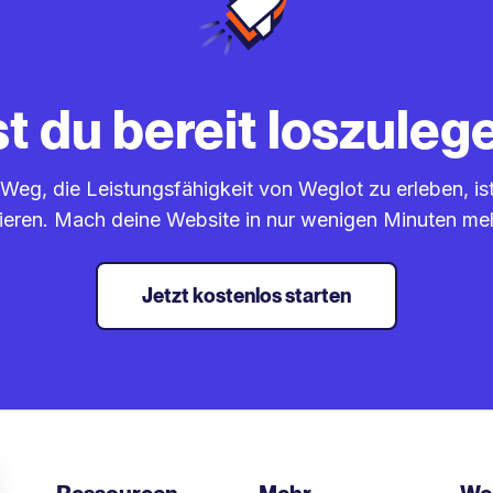
st du bereit loszuleg
Weg, die Leistungsfähigkeit von Weglot zu erleben, ist
eren. Mach deine Website in nur wenigen Minuten me
Jetzt kostenlos starten