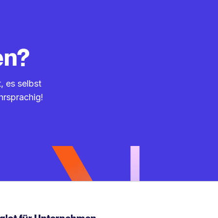
en?
, es selbst
hrsprachig!