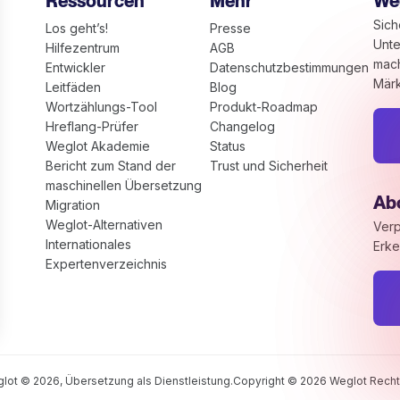
Ressourcen
Mehr
We
Sich
Los geht’s!
Presse
Unte
Hilfezentrum
AGB
mach
Entwickler
Datenschutzbestimmungen
Märk
Leitfäden
Blog
Wortzählungs-Tool
Produkt-Roadmap
Hreflang-Prüfer
Changelog
Weglot Akademie
Status
Bericht zum Stand der
Trust und Sicherheit
maschinellen Übersetzung
Ab
Migration
Weglot-Alternativen
Verp
Internationales
Erke
Expertenverzeichnis
ionen an
instellungen individuell zu gestalten und zu verwalten, u
lot © 2026, Übersetzung als Dienstleistung.
Copyright © 2026 Weglot Recht