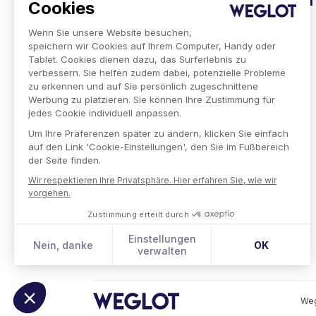
Produkt
Unternehmen
Cookies
Integrationen
Unser Auftrag
Wenn Sie unsere Website besuchen,
- WordPress
Partner
speichern wir Cookies auf Ihrem Computer, Handy oder
- Squarespace
Stellenangebote
Tablet. Cookies dienen dazu, das Surferlebnis zu
- Shopify
verbessern. Sie helfen zudem dabei, potenzielle Probleme
Kunden
zu erkennen und auf Sie persönlich zugeschnittene
Werbung zu platzieren. Sie können Ihre Zustimmung für
Preise
jedes Cookie individuell anpassen.
Verfügbare Sprachen
Technische Präsentation
Um Ihre Präferenzen später zu ändern, klicken Sie einfach
Weglot für Unternehmen
auf den Link 'Cookie-Einstellungen', den Sie im Fußbereich
der Seite finden.
Wir respektieren Ihre Privatsphäre. Hier erfahren Sie, wie wir
vorgehen.
Zustimmung erteilt durch
Einstellungen
Nein, danke
OK
verwalten
Einwilligungsmanagementplattform: Passen Sie Ihre Opt
Axeptio consent
Unsere Plattform ermöglicht es Ihnen, Ihre Datenschutze
Weg