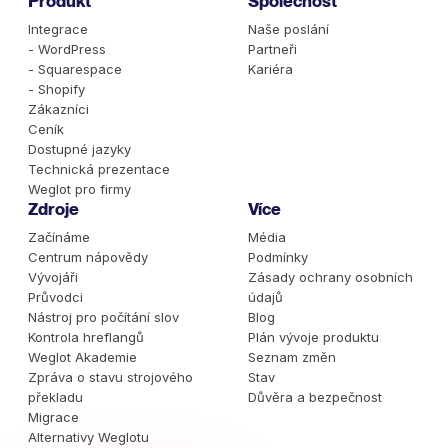
Produkt
Společnost
Integrace
Naše poslání
- WordPress
Partneři
- Squarespace
Kariéra
- Shopify
Zákazníci
Ceník
Dostupné jazyky
Technická prezentace
Weglot pro firmy
Zdroje
Více
Začínáme
Média
Centrum nápovědy
Podmínky
Vývojáři
Zásady ochrany osobních
Průvodci
údajů
Nástroj pro počítání slov
Blog
Kontrola hreflangů
Plán vývoje produktu
Weglot Akademie
Seznam změn
Zpráva o stavu strojového
Stav
překladu
Důvěra a bezpečnost
Migrace
Alternativy Weglotu