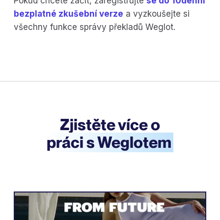
Pokud chcete začít, zaregistrujte
se do 10denní
bezplatné zkušební verze
a vyzkoušejte si
všechny funkce správy překladů Weglot.
Zjistěte více o
práci s Weglotem