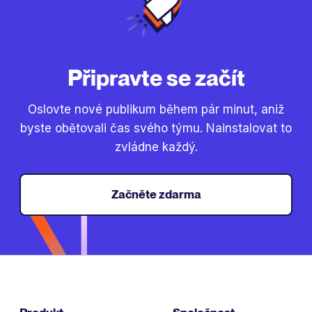
Připravte se začít
Oslovte nové publikum během pár minut, aniž
byste obětovali čas svého týmu. Nainstalovat to
zvládne každý.
Začněte zdarma