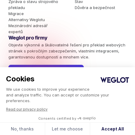
Zpráva o stavu strojového
Stav
překladu
Důvěra a bezpečnost
Migrace
Alternativy Weglotu
Mezinárodní adresář
expertů
Weglot pro firmy
Objevte výkonné a škálovatelné řešení pro překlad webových
stránek s pokročilým zabezpečením, vlastními integracemi,
garantovanou dostupností a mnohem více.
Zarezervujte si demo
Cookies
We use cookies to improve your experience
and analyze traffic. You can accept or customize your
Přihlaste se k odběru našeho newsletteru
preferences.
Buďte v obraze ohledně mezinárodních marketingových
kampaní, trendů a poznatků, které stojí za vaši pozornost.
Read our privacy policy
Consents certified by
Odebírejte nyní
No, thanks
Let me choose
Accept All