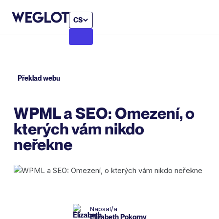
CS
Překlad webu
WPML a SEO: Omezení, o
kterých vám nikdo
neřekne
Napsal/a
Elizabeth Pokorny