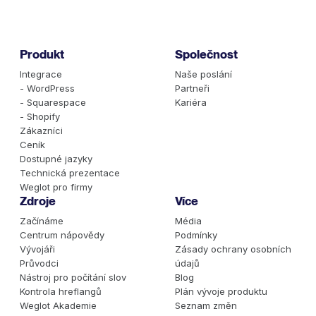
nastavili předvolby překladu a na lokalizovaných URL
nezobrazujete nepřeložený zdrojový obsah – což
vyžaduje pečlivou a průběžnou správu.
Produkt
Společnost
Integrace
Naše poslání
- WordPress
Partneři
- Squarespace
Kariéra
- Shopify
Zákazníci
Ceník
Dostupné jazyky
Technická prezentace
Weglot pro firmy
Zdroje
Více
Začínáme
Média
Centrum nápovědy
Podmínky
Vývojáři
Zásady ochrany osobních
Průvodci
údajů
Nástroj pro počítání slov
Blog
Kontrola hreflangů
Plán vývoje produktu
Weglot Akademie
Seznam změn