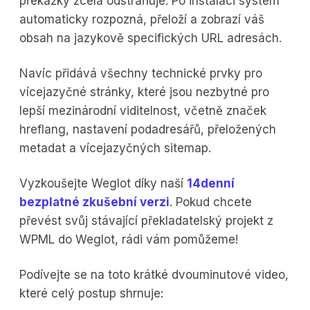
překážky zcela odstraňuje. Po instalaci systém
automaticky rozpozná, přeloží a zobrazí váš
obsah na jazykově specifických URL adresách.
Navíc přidává všechny technické prvky pro
vícejazyčné stránky, které jsou nezbytné pro
lepší mezinárodní viditelnost, včetně značek
hreflang, nastavení podadresářů, přeložených
metadat a vícejazyčných sitemap.
Vyzkoušejte Weglot díky naší
14denní
bezplatné zkušební verzi
. Pokud chcete
převést svůj stávající překladatelský projekt z
WPML do Weglot, rádi vám pomůžeme!
Podívejte se na toto krátké dvouminutové video,
které celý postup shrnuje: