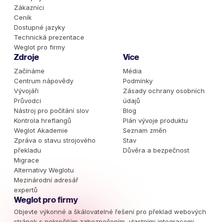
Zákazníci
Ceník
Dostupné jazyky
Technická prezentace
Weglot pro firmy
Zdroje
Více
Začínáme
Média
Centrum nápovědy
Podmínky
Vývojáři
Zásady ochrany osobních
Průvodci
údajů
Nástroj pro počítání slov
Blog
Kontrola hreflangů
Plán vývoje produktu
Weglot Akademie
Seznam změn
Zpráva o stavu strojového
Stav
překladu
Důvěra a bezpečnost
Migrace
Alternativy Weglotu
Mezinárodní adresář
expertů
Weglot pro firmy
Objevte výkonné a škálovatelné řešení pro překlad webových
stránek s pokročilým zabezpečením, vlastními integracemi,