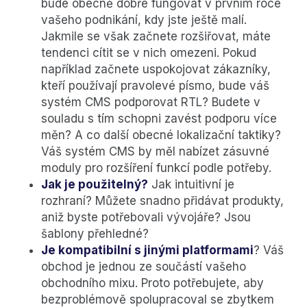
bude obecně dobře fungovat v prvním roce
vašeho podnikání, kdy jste ještě malí.
Jakmile se však začnete rozšiřovat, máte
tendenci cítit se v nich omezeni. Pokud
například začnete uspokojovat zákazníky,
kteří používají pravolevé písmo, bude váš
systém CMS podporovat RTL? Budete v
souladu s tím schopni zavést podporu více
měn? A co další obecné lokalizační taktiky?
Váš systém CMS by měl nabízet zásuvné
moduly pro rozšíření funkcí podle potřeby.
Jak je použitelný?
Jak intuitivní je
rozhraní? Můžete snadno přidávat produkty,
aniž byste potřebovali vývojáře? Jsou
šablony přehledné?
Je kompatibilní s jinými platformami
? Váš
obchod je jednou ze součástí vašeho
obchodního mixu. Proto potřebujete, aby
bezproblémově spolupracoval se zbytkem