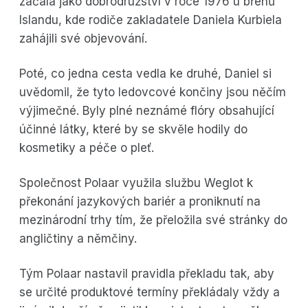
začala jako dobrodružství v roce 1976 u břehů
Islandu, kde rodiče zakladatele Daniela Kurbiela
zahájili své objevování.
Poté, co jedna cesta vedla ke druhé, Daniel si
uvědomil, že tyto ledovcové končiny jsou něčím
výjimečné. Byly plné neznámé flóry obsahující
účinné látky, které by se skvěle hodily do
kosmetiky a péče o pleť.
Společnost Polaar využila službu Weglot k
překonání jazykových bariér a proniknutí na
mezinárodní trhy tím, že přeložila své stránky do
angličtiny a němčiny.
Tým Polaar nastavil pravidla překladu tak, aby
se určité produktové termíny překládaly vždy a