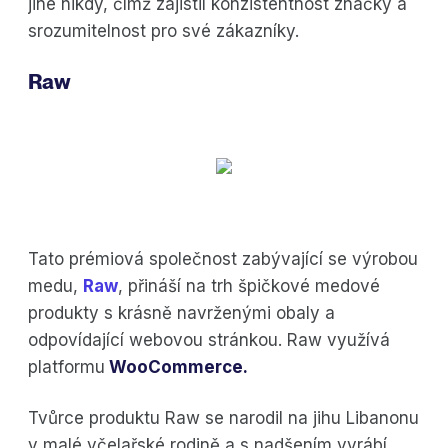
jiné nikdy, čímž zajistil konzistentnost značky a
srozumitelnost pro své zákazníky.
Raw
Tato prémiová společnost zabývající se výrobou
medu,
Raw
, přináší na trh špičkové medové
produkty s krásně navrženými obaly a
odpovídající webovou stránkou. Raw využívá
platformu
WooCommerce.
Tvůrce produktu Raw se narodil na jihu Libanonu
v malé včelařské rodině a s nadšením vyrábí