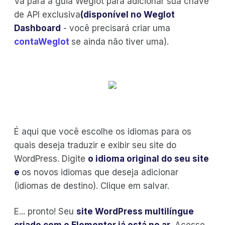
Vá para a guia Weglot para adicionar sua chave
de API exclusiva
(disponível no Weglot
Dashboard
- você precisará criar uma
contaWeglot
se ainda não tiver uma).
É aqui que você escolhe os idiomas para os
quais deseja traduzir e exibir seu site do
WordPress. Digite
o idioma original do seu site
e
os novos idiomas que deseja adicionar
(idiomas de destino). Clique em salvar.
E... pronto! Seu
site WordPress multilíngue
criado com o Elementor já está no ar
. Acesse