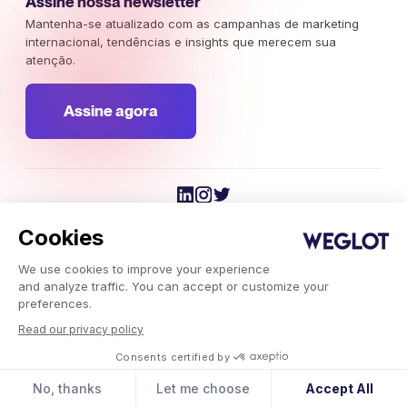
Assine nossa newsletter
Mantenha-se atualizado com as campanhas de marketing
internacional, tendências e insights que merecem sua
atenção.
Assine agora
Weglot 2026, Tradução como serviço.
Copyright © 2026 Weglot os direitos reservados.
Cookies
We use cookies to improve your experience
and analyze traffic. You can accept or customize your
preferences.
Read our privacy policy
Weglot.com
Consents certified by
-
Blog
-
No, thanks
Let me choose
Accept All
Como traduzir seu site do Elementor