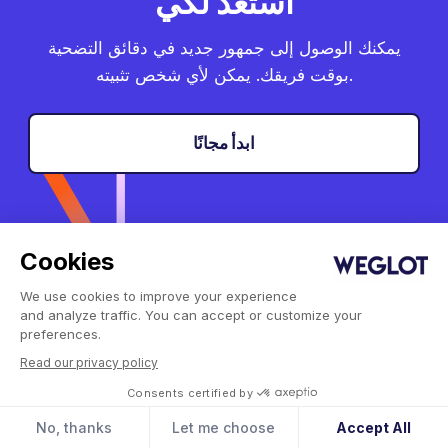
استعد لكي
يمكنك الوصول إلى جمهور جديد في دقائق التضحية
بوقت فريقك. يمكن لأي شخص تثبيته.
ابدأ مجانًا
Cookies
We use cookies to improve your experience
الشركة
المنتج
and analyze traffic. You can accept or customize your
preferences.
مهمتنا
تكاملات
شركاؤنا
- ووردبريس
Read our privacy policy
وظائف
- سكوير سبيس
Consents certified by
- شوبيفاي
العملاء
No, thanks
Let me choose
Accept All
الأسعار