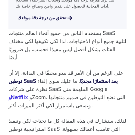
هل تريد معرفة درجة دقة موقعك واللغات المترجمة؟ استخدم
أداتنا المجانية للحصول على تقدير واضح ونصائح خاصة بك.
تحقق من درجة دقة موقعك
يستخدم الناس من جميع أنحاء العالم منتجات SaaS
لتلبية جميع أنواع الاحتياجات. لذا لكي تكييفها لكي مختلف
الفئات بشكل أفضل ليس مفيدًا فحسب، بل ضروريًا
أيضًا.
على الرغم من أن الأمر قد يبدو مخيفًا في البداية، إلا أن
توطين SaaS يعد استثمارًا مجديًا
. ما عليك سوى إلقاء
نظرة على شركات SaaS الملهمة مثل Google
وZoom، التي تضع التوطين في صميم منتجاتها
وNetflix
وتسعى باستمرار لكي أكثر الميزات أكثر .
لذلك، سنشارك في هذه المقالة كل ما تحتاجه لكي وتنفيذ
استراتيجية توطين SaaS التي تناسب أعمالك بسهولة.