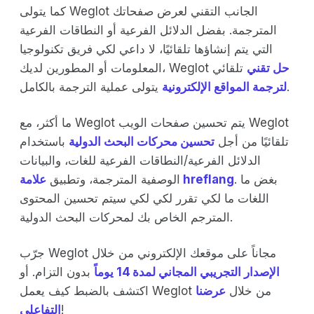
كما يتولى Weglot الجانب التقني لعرض صفحاتك
المترجمة. بفضل الدلائل الفرعية أو النطاقات الفرعية
التي يتم إنشاؤها تلقائيًا، لا داعي لكي فريق تكنولوجيا
حل تقني
تلقائي
المعلومات أو المطورين لديك، Weglot
يتولى عملية الترجمة بالكامل.
لترجمة المواقع الإلكترونية
ما أكثر، مع Weglot يتم تحسين صفحات الويب Weglot
تلقائيًا من أجل
تحسين محركات البحث الدولية
باستخدام
الدلائل الفرعية/النطاقات الفرعية للغات، والبيانات
. بغض ما
علامة hreflang
الوصفية المترجمة، وتطبيق
اللغات ما لكي تقرر لكي لكي سيتم تحسين المحتوى
المترجم الخاص بك لمحركات البحث الدولية.
جرّب Weglot مجاناً على موقعك الإلكتروني من خلال
الإصدار التجريبي المجاني لمدة 14 يوماً
بدون التزام. أو
اكتشف بالضبط كيف يعمل Weglot من خلال
عرضنا
!
التفاعلي