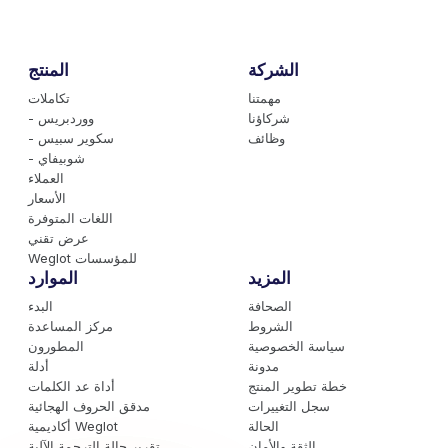
الشركة
المنتج
مهمتنا
تكاملات
شركاؤنا
- ووردبريس
وظائف
- سكوير سبيس
- شوبيفاي
العملاء
الأسعار
اللغات المتوفرة
عرض تقني
Weglot للمؤسسات
المزيد
الموارد
الصحافة
البدء
الشروط
مركز المساعدة
سياسة الخصوصية
المطورون
مدونة
أدلة
خطة تطوير المنتج
أداة عد الكلمات
سجل التغييرات
مدقق الحروف الهجائية
الحالة
أكاديمية Weglot
الثقة والأمان
تقرير حالة الترجمة الآلية