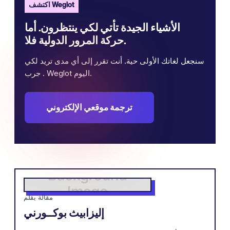
اكتشف Weglot
الأشياء الجيدة تأتي لكي ينتظرون. أما
حركة المرور الدولية فلا.
سنجعل لغاتك الأولى حية. أنت تقرر إلى أي مدى تريد لكي
. جرب Weglot اليوم.
ترجمة موقعي الإلكتروني
مقالة بقلم
إليزابيث بوكــورني