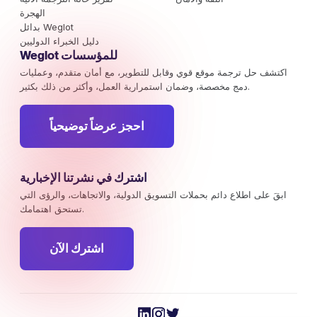
الهجرة
بدائل Weglot
دليل الخبراء الدوليين
Weglot للمؤسسات
اكتشف حل ترجمة موقع قوي وقابل للتطوير، مع أمان متقدم، وعمليات
دمج مخصصة، وضمان استمرارية العمل، وأكثر من ذلك بكثير.
احجز عرضاً توضيحياً
اشترك في نشرتنا الإخبارية
ابقَ على اطلاع دائم بحملات التسويق الدولية، والاتجاهات، والرؤى التي
تستحق اهتمامك.
اشترك الآن