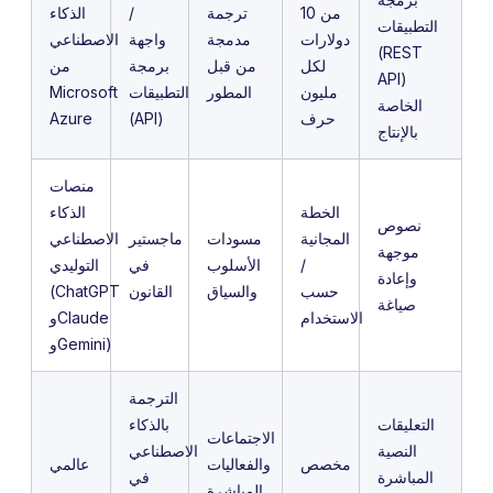
من 10
ترجمة
/
الذكاء
التطبيقات
دولارات
مدمجة
واجهة
الاصطناعي
(REST
لكل
من قبل
برمجة
من
API)
مليون
المطور
التطبيقات
Microsoft
الخاصة
حرف
(API)
Azure
بالإنتاج
منصات
الخطة
الذكاء
نصوص
المجانية
مسودات
ماجستير
الاصطناعي
موجهة
/
الأسلوب
في
التوليدي
وإعادة
حسب
والسياق
القانون
(ChatGPT
صياغة
الاستخدام
وClaude
وGemini)
الترجمة
التعليقات
بالذكاء
الاجتماعات
النصية
الاصطناعي
مخصص
والفعاليات
عالمي
المباشرة
في
المباشرة