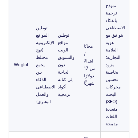
نموذج
ترجمة
بالذكاء
الاصطناعي
توطين
يتوافق مع
توطين
المواقع
هوية
مواقع
الإلكترونية
مجانًا
العلامة
الويب
(نهج
/
التجارية؛
والتسويق
مختلط
ابتداءً
مزود
دون
يجمع
Weglot
من 17
بخاصية
الحاجة
بين
دولارًا
تحسين
إلى كتابة
الذكاء
شهريًّا
محركات
أكواد
الاصطناعي
البحث
برمجية
والعمل
(SEO)
البشري)
متعددة
اللغات
مدمجة