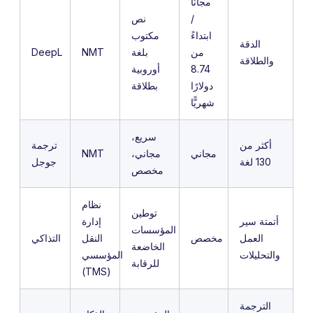
مجانًا
/
نص
ابتداءً
مكتوب
الدقة
من
بلغة
NMT
DeepL
والطلاقة
8.74
أوروبية
دولارًا
بطلاقة
شهريًّا
سريع،
أكثر من
ترجمة
مجاني
مجاني،
NMT
130 لغة
جوجل
مخصص
نظام
توطين
أتمتة سير
إدارة
المؤسسات
العمل
مخصص
النقل
التذاكي
الخاضعة
والتحليلات
المؤسسي
للرقابة
(TMS)
الترجمة