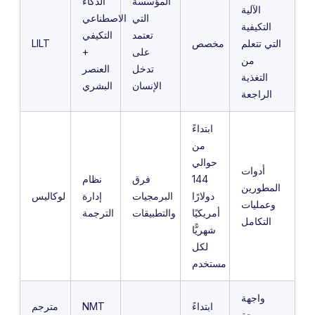
المؤسسة
الذكاء
الآلية
التي
الاصطناعي
التكيفية
تعتمد
التكيفي
التي تتعلم
مخصص
LILT
على
+
من
تدخل
العنصر
التغذية
الإنسان
البشري
الراجعة
ابتداءً
من
حوالي
أدوات
144
فرق
نظام
المطورين
دولارًا
البرمجيات
إدارة
لوكاليس
وعمليات
أمريكيًا
والتطبيقات
الترجمة
التكامل
شهريًّا
لكل
مستخدم
واجهة
ابتداءً
NMT
مترجم
برمجة