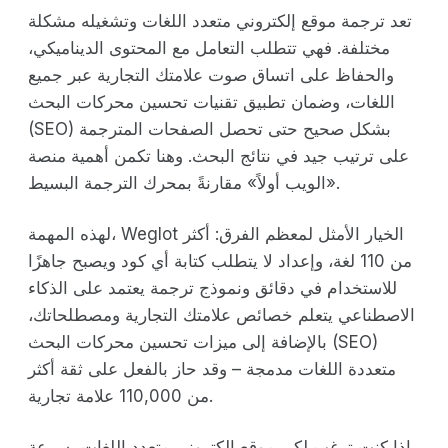
تعد ترجمة موقع إلكتروني متعدد اللغات وتشغيله مشكلة
مختلفة. فهي تتطلب التعامل مع المحتوى الديناميكي،
والحفاظ على اتساق صوت علامتك التجارية عبر جميع
اللغات، وضمان تطبيق تقنيات تحسين محركات البحث
(SEO) بشكل صحيح حتى تحصل الصفحات المترجمة
على ترتيب جيد في نتائج البحث. وهنا تكمن أهمية منصة
«الويب أولاً» مقارنةً بمحرك الترجمة البسيط.
لهذه المهمة، Weglot الخيار الأمثل لمعظم الفرق: أكثر
من 110 لغة، وإعداد لا يتطلب كتابة أي كود ويصبح جاهزًا
للاستخدام في دقائق ونموذج ترجمة يعتمد على الذكاء
الاصطناعي يتعلم خصائص علامتك التجارية ومصطلحاتك،
بالإضافة إلى ميزات تحسين محركات البحث (SEO)
متعددة اللغات مدمجة – وقد حاز بالفعل على ثقة أكثر
من 110,000 علامة تجارية.
إذا كنت ترغب لكي موقع إلكتروني متعدد اللغات بسرعة