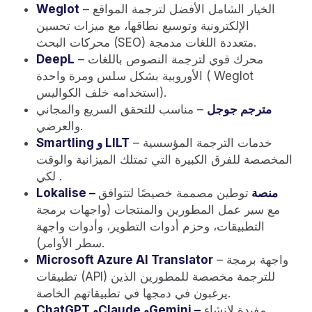
– الخيار الشامل الأفضل لترجمة المواقع
Weglot
الإلكترونية وتوسيع نطاقها، مع ميزات تحسين
محركات البحث (SEO) متعددة اللغات مدمجة.
– محرك قوي لترجمة النصوص باللغات
‍DeepL
الأوروبية بشكل سلس ومرة واحدة ( Weglot
استخدامه خلف الكواليس).
مترجم جوجل
– مناسب للتحقق السريع والمجاني
والعرضي.
– خدمات الترجمة المؤسسية
Smartling و LILT
المخصصة للفرق الكبيرة التي تمتلك الميزانية والوقت
لكي .
Lokalise – منصة
توطين مصممة خصيصًا لتتوافق
مع سير عمل المطورين والمنتجات (واجهات برمجة
التطبيقات، وحزم أدوات التطوير، وأدوات واجهة
سطر الأوامر).
– واجهة برمجة
Microsoft Azure AI Translator
تطبيقات (API) للترجمة مخصصة للمطورين الذين
يرغبون في دمجها في تطبيقاتهم الخاصة.
مفيدة لإنشاء
ChatGPT وClaude وGemini –