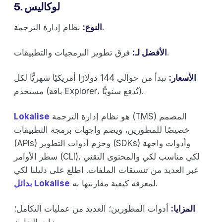
5. لوكاليس
نظام إدارة الترجمة.
النوع:
فرق تطوير البرمجيات والتطبيقات.
الأفضل لـ:
الأسعار:
تبدأ من حوالي 144 دولارًا أمريكيًا شهريًّا لكل
مستخدم (باقة Explorer، تُدفع سنويًّا).
هو نظام إدارة الترجمة (TMS) المصمم
‍Lokalise
خصيصًا للمطورين، ويضم واجهات برمجة التطبيقات
(APIs) وحزم أدوات التطوير (SDKs) وأدوات واجهة
سطر الأوامر (CLI)، لكي مناسب لكي والمحتوى التقني
عبر العديد من تنسيقات الملفات. اطلع على دليلنا لكي
لمعرفة كيفية مقارنتها به.
بدائل Lokalise
المزايا:
أدوات المطورين؛ العديد من عمليات التكامل؛
ميزات التعاون.