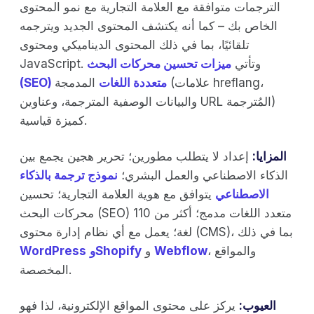
الترجمات متوافقة مع العلامة التجارية مع نمو المحتوى
الخاص بك – كما أنه يكتشف المحتوى الجديد ويترجمه
تلقائيًا، بما في ذلك المحتوى الديناميكي ومحتوى
JavaScript. وتأتي
ميزات تحسين محركات البحث
(SEO) متعددة اللغات
المدمجة (علامات hreflang،
والبيانات الوصفية المترجمة، وعناوين URL المُترجمة)
كميزة قياسية.
المزايا:
إعداد لا يتطلب مطورين؛ تحرير هجين يجمع بين
الذكاء الاصطناعي والعمل البشري؛
نموذج ترجمة بالذكاء
الاصطناعي
يتوافق مع هوية العلامة التجارية؛ تحسين
محركات البحث (SEO) متعدد اللغات مدمج؛ أكثر من 110
لغة؛ يعمل مع أي نظام إدارة محتوى (CMS)، بما في ذلك
، والمواقع
Webflow
و
وShopify
WordPress
المخصصة.
العيوب:
يركز على محتوى المواقع الإلكترونية، لذا فهو