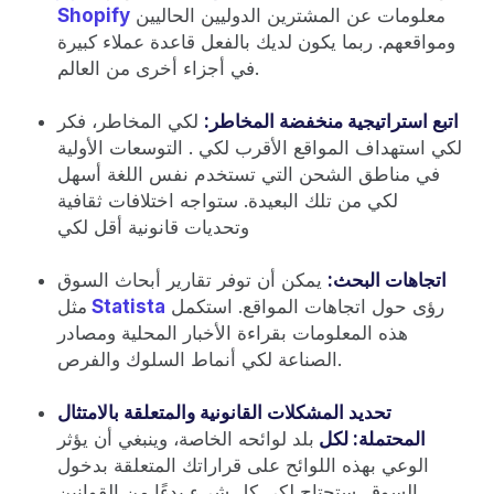
معلومات عن المشترين الدوليين الحاليين
Shopify
ومواقعهم. ربما يكون لديك بالفعل قاعدة عملاء كبيرة
في أجزاء أخرى من العالم.
اتبع استراتيجية منخفضة المخاطر:
لكي المخاطر، فكر
لكي استهداف المواقع الأقرب لكي . التوسعات الأولية
في مناطق الشحن التي تستخدم نفس اللغة أسهل
لكي من تلك البعيدة. ستواجه اختلافات ثقافية
وتحديات قانونية أقل لكي
اتجاهات البحث:
يمكن أن توفر تقارير أبحاث السوق
رؤى حول اتجاهات المواقع. استكمل
Statista
مثل
هذه المعلومات بقراءة الأخبار المحلية ومصادر
الصناعة لكي أنماط السلوك والفرص.
تحديد المشكلات القانونية والمتعلقة بالامتثال
المحتملة: لكل
بلد لوائحه الخاصة، وينبغي أن يؤثر
الوعي بهذه اللوائح على قراراتك المتعلقة بدخول
السوق. ستحتاج لكي كل شيء بدءًا من القوانين