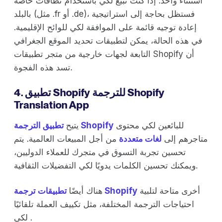
استثناء واحد: إذا كنت تبيع لكي باستخدام نطاقات خاصة
بالبلد (مثل .fr أو .de)، فستظل بحاجة إلى استراتيجية
إعادة توجيه قائمة على الموافقة لكي للوائح الإقليمية.
في هذه الحالة، يمكن لتطبيقات تحديد الموقع الجغرافي
التابعة لجهات خارجية من متجر تطبيقات Shopify أن
تسد هذه الفجوة.
4. تطبيق Shopify للترجمة Shopify
Translation App
للبائعين لكي محتوى
تطبيق الترجمة Shopify
يتيح
متاجرهم إلى
لغات متعددة
من أجل المبيعات العالمية. يتم
تحسين تجربة التسوق في متجرك للعملاء الدوليين،
ويمكنك تحسين الكلمات يدويًا لكي التفضيلات الثقافية.
أخرى متاحة لتلبية
تطبيقات ترجمة Shopify
هناك أيضًا
احتياجات الترجمة المختلفة، مثل تكييف العملة تلقائيًا
لكي .