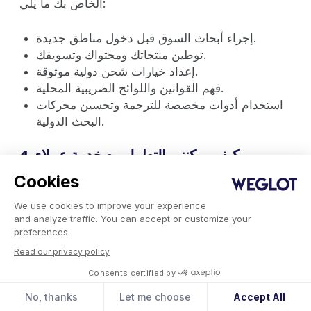
الخاص بك ما يلي:
إجراء أبحاث السوق قبل دخول مناطق جديدة.
توطين منتجاتك ومحتواك وتسويقك.
إعداد خيارات شحن دولية موثوقة.
فهم القوانين واللوائح الضريبية المحلية.
استخدام أدوات مخصصة للترجمة وتحسين محركات
البحث الدولية.
4. كيف يمكنني التعامل مع خدمة عملاء
Shopify بلغات متعددة؟
Cookies
استخدم حل ترجمة مخصصًا مثل Weglot لكي المحتوى
We use cookies to improve your experience
متعدد اللغات في متجرك على Shopify. يقوم Weglot
and analyze traffic. You can accept or customize your
preferences.
بترجمة موقعك Weglot في الوقت الفعلي، ثم يتيح لك
Read our privacy policy
تحسين الصياغة، وتطبيق مصطلحات العلامة التجارية،
Consents certified by
وتعديل الترجمات وفقًا لتفضيلات الجمهور المحلي.
No, thanks
Let me choose
Accept All