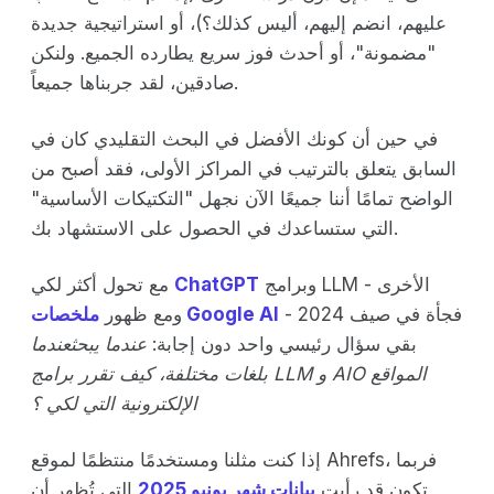
عليهم، انضم إليهم، أليس كذلك؟)، أو استراتيجية جديدة
"مضمونة"، أو أحدث فوز سريع يطارده الجميع. ولنكن
صادقين، لقد جربناها جميعاً.
في حين أن كونك الأفضل في البحث التقليدي كان في
السابق يتعلق بالترتيب في المراكز الأولى، فقد أصبح من
الواضح تمامًا أننا جميعًا الآن نجهل "التكتيكات الأساسية"
التي ستساعدك في الحصول على الاستشهاد بك.
وبرامج LLM الأخرى -
ChatGPT
مع تحول أكثر لكي
فجأة في صيف 2024 -
ملخصات Google AI
ومع ظهور
بقي سؤال رئيسي واحد دون إجابة:
عندما يبحثعندما
بلغات مختلفة، كيف تقرر برامج LLM و AIO المواقع
الإلكترونية التي لكي ؟
إذا كنت مثلنا ومستخدمًا منتظمًا لموقع Ahrefs، فربما
تكون قد رأيت
بيانات شهر يونيو 2025
التي تُظهر أن