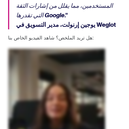
المستخدمين، مما يقلل من إشارات الثقة
."
التي تقدرها Google
يوجين إرنولت، مدير التسويق في Weglot
هل تريد الملخص؟ شاهد الفيديو الخاص بنا:
قمنا بتحليل 1.3 مليون اقتباس واكتشفنا أن معظم مواقع الويب غير مرئية في بحث Google AI و ChatGPT بسبب شيء واحد بسيط، وهو اللغة. ولذلك كان لدينا سؤال
واحد بسيط لكي . إذا اقتبس الذكاء الاصطناعي محتواك بلغة واحدة، فهل سيقتبسه بالفعل بلغات أخرى؟ هنا تكمن المشكلة. قد يكون لديك جمهور عالمي، ولكن إذا فقط