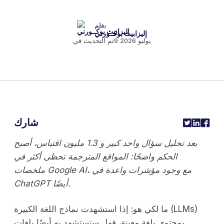
بقلم
إليزابيث بوكــورني
9 يوليو 2026
تم التحديث في
شارك
بعد تحليل سؤال واحد كبير و 1.3 مليون اقتباس، أصبح
الحكم واضحًا: المواقع المترجمة تحظى أكثر في
ملخصات Google AI، مع وجود مؤشرات واعدة في
ChatGPT أيضًا.
ما لكي هو: إذا استشهدت نماذج اللغة الكبيرة (LLMs)
بمحتوى بلغة معينة، فهل ستستشهد به أيضًا بلغات