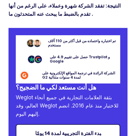
النتيجة: تفقد الشركة شهرة وعملاء، على الرغم من أنها
تقدم بالضبط ما يبحث عنه المتحدثون ما .
تم اختباره واعتماده من قبل أكثر من 110 آلاف
مستخدم
حصل على تقييم 4.9 على Trustpilot و
Google
الشركة الرائدة في ترجمة المواقع الإلكترونية على
G2 لمدة 4 سنوات متتالية
هل أنت مستعد لكي ما الضجيج؟
Weglot بثقة العلامات التجارية في جميع أنحاء
العالم، وقد Weglot للاختبار منذ عام 2016. انضم
إليهم اليوم.
‍بدء الفترة التجريبية لمدة 14 يومًا