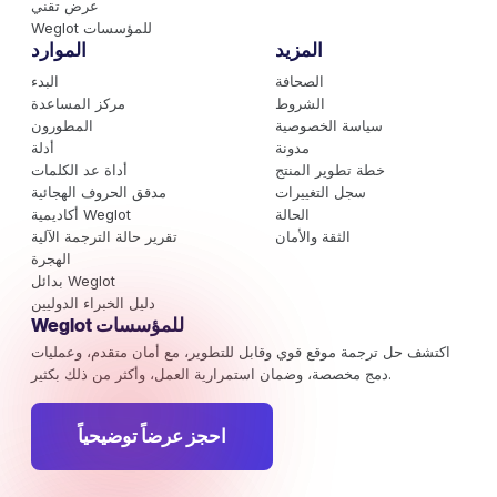
عرض تقني
Weglot للمؤسسات
المزيد
الموارد
الصحافة
البدء
الشروط
مركز المساعدة
سياسة الخصوصية
المطورون
مدونة
أدلة
خطة تطوير المنتج
أداة عد الكلمات
سجل التغييرات
مدقق الحروف الهجائية
الحالة
أكاديمية Weglot
الثقة والأمان
تقرير حالة الترجمة الآلية
الهجرة
بدائل Weglot
دليل الخبراء الدوليين
Weglot للمؤسسات
اكتشف حل ترجمة موقع قوي وقابل للتطوير، مع أمان متقدم، وعمليات
دمج مخصصة، وضمان استمرارية العمل، وأكثر من ذلك بكثير.
احجز عرضاً توضيحياً