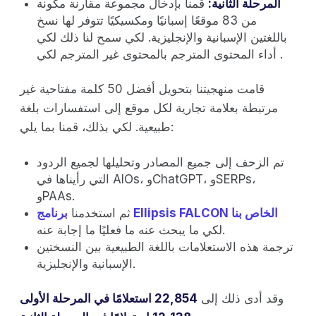
المرحلة الثانية:
قمنا بإدخال مجموعة مقارنة مكونة
من 83 موقعًا إسبانيًا ومكسيكيًا تتوفر لها نسخ
باللغتين الإسبانية والإنجليزية. لكي سمح لنا ذلك لكي
أداء المحتوى المترجم بالمحتوى غير المترجم لكي .
قامت منهجيتنا بتحويل أفضل 50 كلمة مفتاحية غير
مرتبطة بعلامة تجارية لكل موقع إلى استفسارات بلغة
طبيعية. لكي بذلك، قمنا بما يلي:
تم الزحف إلى جميع المصادر وتحليلها لجميع الردود
التي رأيناها في AIOs، وChatGPT، وSERPs،
وPAAs.
برنامج Ellipsis FALCON الخاص بنا
ثم استخدمنا
لكي ما يبحث عنه ما فعليًا ما إجابة عنه.
ترجمة هذه الاستعلامات باللغة الطبيعية بين النسختين
الإسبانية والإنجليزية.
وقد أدى ذلك إلى
22,854 استعلامًا في المرحلة الأولى