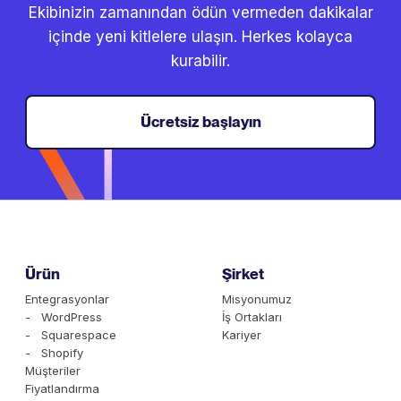
Ekibinizin zamanından ödün vermeden dakikalar
içinde yeni kitlelere ulaşın. Herkes kolayca
kurabilir.
Ücretsiz başlayın
Ürün
Şirket
Entegrasyonlar
Misyonumuz
- WordPress
İş Ortakları
- Squarespace
Kariyer
- Shopify
Müşteriler
Fiyatlandırma