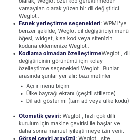
olarak, Weglot özel kod gerektirmeden
varsayılan olarak yüzen bir dil değiştirici
Weglot .
Esnek yerleştirme seçenekleri
: WPML'ye
benzer şekilde, Weglot dil değiştiriciyi menü
öğesi, widget, kısa kod veya sitenizin
koduna eklemenize Weglot .
Kodlama olmadan özelleştirme
Weglot , dil
değiştiricinin görünümü için kolay
özelleştirme seçenekleri Weglot . Bunlar
arasında şunlar yer alır: bazı metinler
Açılır menü biçimi
Ülke bayrağı ekranı (çeşitli stillerde)
Dil adı gösterimi (tam ad veya ülke kodu)
Otomatik çeviri
: Weglot , hızlı çok dilli
kurulum için makine çevirisi ile başlar ve
daha sonra manuel iyileştirmeye izin verir.
Görsel çeviri arayüzü
: Weglot , site