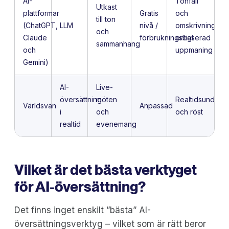
AI-
Tonfall
Utkast
plattformar
Gratis
och
till ton
(ChatGPT,
LLM
nivå /
omskrivningar
och
Claude
förbrukningsbaserad
enligt
sammanhang
och
uppmaning
Gemini)
AI-
Live-
översättning
möten
Realtidsunderte
Världsvan
Anpassad
i
och
och röst
realtid
evenemang
Vilket är det bästa verktyget
för AI-översättning?
Det finns inget enskilt ”bästa” AI-
översättningsverktyg – vilket som är rätt beror