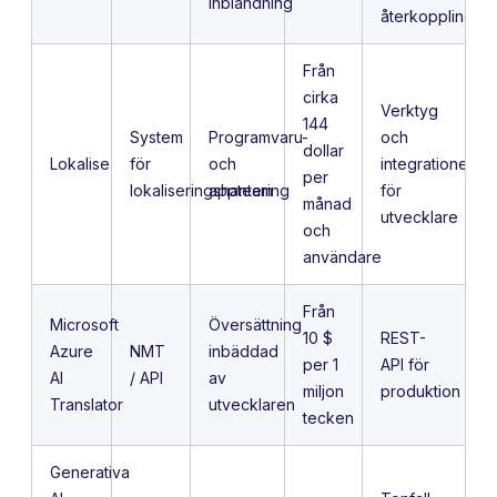
inblandning
återkoppling
Från
cirka
Verktyg
144
System
Programvaru-
och
dollar
Lokalise
för
och
integrationer
per
lokaliseringshantering
appteam
för
månad
utvecklare
och
användare
Från
Microsoft
Översättning
10 $
REST-
Azure
NMT
inbäddad
per 1
API för
AI
/ API
av
miljon
produktion
Translator
utvecklaren
tecken
Generativa