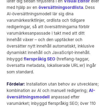
låter dig sedan finjustera i en
Visual Editor
eller
med hjälp av en
översättningsordlista
. Dess
AI-översättningsmodell lär sig dina
varumärkesriktlinjer, ordlista och tidigare
redigeringar, så att översättningarna förblir
varumärkesanpassade i takt med att ditt
innehåll växer – och den upptäcker och
översätter nytt innehåll automatiskt, inklusive
dynamiskt innehåll och JavaScript-innehåll.
Inbyggd
flerspråkig SEO
(hreflang-taggar,
översatta metadata, lokaliserade URL:er) ingår
som standard.
Fördelar:
Installation utan behov av utvecklare;
kombination av AI och manuell redigering;
AI-
översättningsmodell
anpassad efter
varumärket; inbyggd flerspråkig SEO; över 110