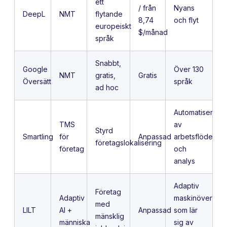
ett
/ från
Nyans
DeepL
NMT
flytande
8,74
och flyt
europeiskt
$/månad
språk
Snabbt,
Google
Över 130
NMT
gratis,
Gratis
Översätt
språk
ad hoc
Automatisering
TMS
av
Styrd
Smartling
för
Anpassad
arbetsflöden
företagslokalisering
företag
och
analys
Adaptiv
Företag
Adaptiv
maskinöversätt
med
LILT
AI +
Anpassad
som lär
mänsklig
människa
sig av