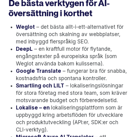
De bästa verktygen för AI-
översättning i korthet
Weglot
– det bästa allt-i-ett-alternativet för
översättning och skalning av webbplatser,
med inbyggd flerspråkig SEO.
‍DeepL
– en kraftfull motor för flytande,
engångstexter på europeiska språk (som
Weglot använda bakom kulisserna).
Google Translate
– fungerar bra för snabba,
kostnadsfria och spontana kontroller.
Smartling och LILT
– lokaliseringslösningar
för stora företag med stora team, som kräver
motsvarande budget och förberedelsetid.
Lokalise – en
lokaliseringsplattform som är
uppbyggd kring arbetsflöden för utvecklare
och produktutveckling (API:er, SDK:er och
CLI-verktyg).
Microsoft Azure AI Translator
– ett