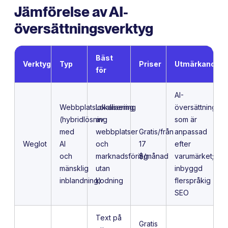
Jämförelse av AI-
översättningsverktyg
Bäst
Verktyg
Typ
Priser
Utmärkande
för
AI-
Webbplatslokalisering
Lokalisering
översättningsmo
(hybridlösning
av
som är
med
webbplatser
Gratis/från
anpassad
Weglot
AI
och
17
efter
och
marknadsföring
$/månad
varumärket;
mänsklig
utan
inbyggd
inblandning)
kodning
flerspråkig
SEO
Text på
Gratis