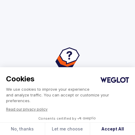
Cookies
Vanliga frågor
We use cookies to improve your experience
and analyze traffic. You can accept or customize your
preferences.
Read our privacy policy
Consents certified by
Hur tillförlitliga är översättningsverktyg
baserade på AI?
No, thanks
Let me choose
Accept All