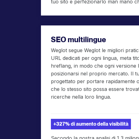
tuo sito e perfezionarlo man mano c
SEO multilingue
Weglot segue Weglot le migliori prati
URL dedicati per ogni lingua, meta titol
hreflang, in modo che ogni versione l
posizionarsi nel proprio mercato. Il 
progettato per portare rapidamente onl
che lo stesso sito possa essere trovat
ricerche nella loro lingua.
+327% di aumento della visibilità
Secondo la nostra analisi di 1,3 milioni 