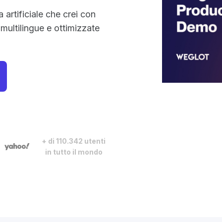
a artificiale che crei con
ultilingue e ottimizzate
+ di 110.342 utenti
in tutto il mondo