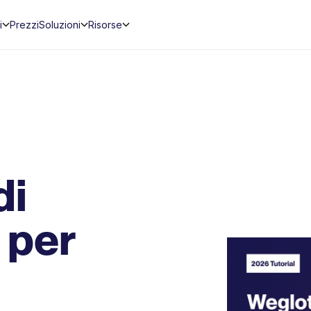
i
Prezzi
Soluzioni
Risorse
di
 per