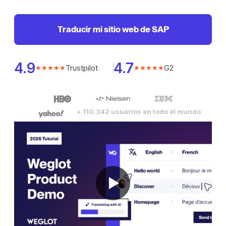
Traducir mi sitio web de SAP
4.9
4.7
Trustpilot
G2
★★★★★
★★★★★
+ 110.342 usuarios en todo el mundo