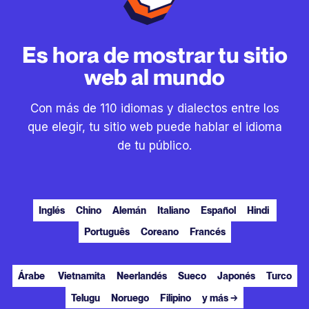
Es hora de mostrar tu sitio
web al mundo
Con más de 110 idiomas y dialectos entre los
que elegir, tu sitio web puede hablar el idioma
de tu público.
Inglés
Chino
Alemán
Italiano
Español
Hindi
Português
Coreano
Francés
Árabe
Vietnamita
Neerlandés
Sueco
Japonés
Turco
Telugu
Noruego
Filipino
y más →