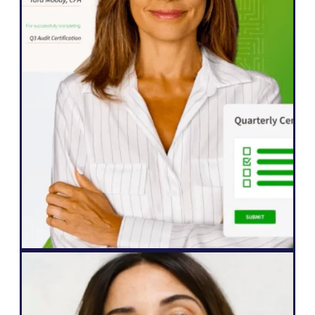
"Weglot nos permitió ampliar rápidamente
nuestro sitio web a cinco idiomas. Ya
hemos visto mejoras importantes en la
interacción con nuestro público
internacional, que tiene una mayor
predisposición a interactuar con nuestro
contenido."
John Springli
Responsable principal del sitio web
Agencia web