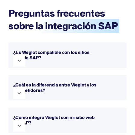
Preguntas frecuentes
sobre
la integración SAP
¿Es Weglot compatible con los sitios
web de SAP?
Sí, Weglot es totalmente compatible con SAP. Se integra
perfectamente para hacer que tu sitio web sea
¿Cuál es la diferencia entre Weglot y los
multilingüe en sólo unos minutos. Puedes probarlo gratis
competidores?
con nuestra versión de prueba.
Weglot ofrece una configuración más sencilla, una
interfaz intuitiva y un método integral para la traducción
¿Cómo integro Weglot con mi sitio web
de sitios web.
Puedes consultar nuestra página de
de SAP?
comparación para descubrir más información.