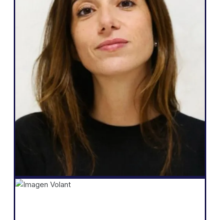
"Weglot es genial porque se corresponde
con mis necesidades y con lo que puedo
prometer a mis clientes: una forma fácil
de tener una web multilingüe, autonomía
total sobre su sitio web, generar más
clientes potenciales y la posibilidad de
hacer todo eso con unos pocos clics."
Salomé Amar
Fundador
Shopify