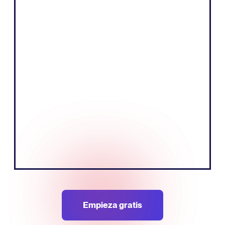
"La parte central de nuestro negocio es
vender productos contando una historia
convincente y educando a nuestro
público. Creemos que podemos hacerlo
más eficazmente hablando el idioma local
del mercado europeo."
Tobias Nervik
FundadorCofundador
Empieza gratis