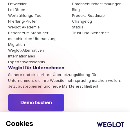
Entwickler
Datenschutzbestimmungen
Leitfäden
Blog
Wortzählungs-Tool
Produkt-Roadmap
Hreflang-Prüfer
Changelog
Weglot Akademie
Status
Bericht zum Stand der
Trust und Sicherheit
maschinellen Übersetzung
Migration
Weglot-Alternativen
Internationales
Expertenverzeichnis
Weglot für Unternehmen
Sichere und skalierbare Übersetzungslösung für
Unternehmen, die ihre Website mehrsprachig machen wollen.
Jetzt ausprobieren und neue Märkte erschließen!
Demo buchen
Cookies
Abonniere unseren Newsletter