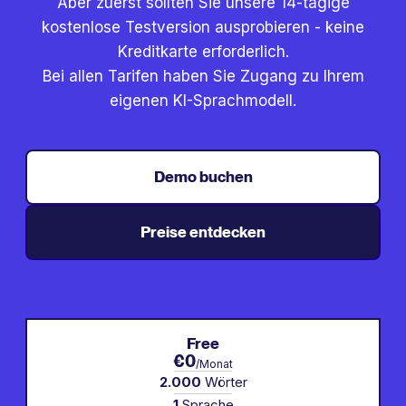
Aber zuerst sollten Sie unsere 14-tägige
kostenlose Testversion ausprobieren - keine
Kreditkarte erforderlich.
Bei allen Tarifen haben Sie Zugang zu Ihrem
eigenen KI-Sprachmodell.
Demo buchen
Preise entdecken
Free
€0
/Monat
2.000
Wörter
1
Sprache