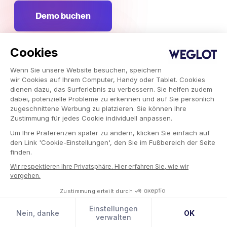
Demo buchen
Cookies
Abonniere unseren Newsletter
Verpasse keine wichtigen Trends, Kampagnen und
Wenn Sie unsere Website besuchen, speichern
Erkenntnisse aus dem internationalen Marketing.
wir Cookies auf Ihrem Computer, Handy oder Tablet. Cookies
dienen dazu, das Surferlebnis zu verbessern. Sie helfen zudem
dabei, potenzielle Probleme zu erkennen und auf Sie persönlich
Jetzt abonnieren
zugeschnittene Werbung zu platzieren. Sie können Ihre
Zustimmung für jedes Cookie individuell anpassen.
Um Ihre Präferenzen später zu ändern, klicken Sie einfach auf
den Link 'Cookie-Einstellungen', den Sie im Fußbereich der Seite
finden.
Weglot © 2026, Übersetzung als Dienstleistung.
Wir respektieren Ihre Privatsphäre. Hier erfahren Sie, wie wir
Copyright © 2026 Weglot Rechte vorbehalten.
vorgehen.
Zustimmung erteilt durch
Einstellungen
Nein, danke
OK
verwalten